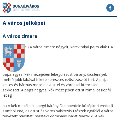
Ugrás
Ugrás
Ugrás
a
a
a
tartalomhoz
navigációhoz
kereséshez
a
fő
A város jelképei
honlapon
tartalom
A város címere
a.) A város címere négyelt, kerek talpú pajzs alakú. A
pajzs egyes, kék mezejében lebegő ezüst bárány, dicsfénnyel,
mellső jobb lábával fekete keresztes ezüst zászlót tart. A pajzs
kettes és hármas mezeje ezüsttel és vörössel kilencszer
sakkozott. A pajzs négyes, kék mezejében ezüst római oszlopfő
lebeg.
b.) A kék mezőben lebegő bárány Dunapentele középkori eredetű
szimbóluma, az ezüst és vörös sakkozású részek egyfelől a város
tervezett mivoltát, másfelől domináns iparát fejezik ki. A kék