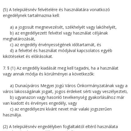
(5) A településnév felvételére és használatára vonatkozó
engedélynek tartalmaznia kell:
a) a jogosult megnevezését, székhelyét vagy lakóhelyét,
b) az engedélyezett felvétel vagy használat céljának
meghatározását,
c) az engedély érvényességének időtartamát, és
d) a felvétel és használat módjával kapcsolatos egyéb
kikötéseket és előírásokat.
7. § (1) Az engedély kiadását meg kell tagadni, ha a használat
vagy annak módja és körülményei a következők:
a) Dunaújváros Megyei Jogú Város Önkormányzatának vagy a
város lakosságának jogait, jogos érdekeit sérti vagy veszélyezteti,
b) ugyanazon vagy hasonló tevékenység gyakorlásához már
van kiadott és érvényes engedély, vagy
c) az engedélyezni kívánt nevet már valaki jogszerűen
használja.
(2) A településnév engedélyben foglaltaktól eltérő használata