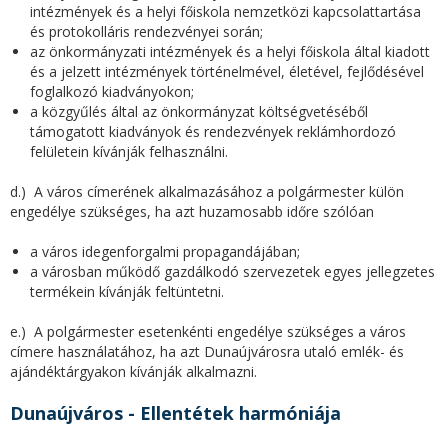
intézmények és a helyi főiskola nemzetközi kapcsolattartása
és protokolláris rendezvényei során;
az önkormányzati intézmények és a helyi főiskola által kiadott
és a jelzett intézmények történelmével, életével, fejlődésével
foglalkozó kiadványokon;
a közgyűlés által az önkormányzat költségvetéséből
támogatott kiadványok és rendezvények reklámhordozó
felületein kívánják felhasználni.
d.) A város címerének alkalmazásához a polgármester külön
engedélye szükséges, ha azt huzamosabb időre szólóan
a város idegenforgalmi propagandájában;
a városban működő gazdálkodó szervezetek egyes jellegzetes
termékein kívánják feltüntetni.
e.) A polgármester esetenkénti engedélye szükséges a város
címere használatához, ha azt Dunaújvárosra utaló emlék- és
ajándéktárgyakon kívánják alkalmazni.
Dunaújváros - Ellentétek harmóniája