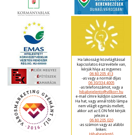
Ha lakossági közvilágítással
kapcsolatos észrevétele van,
kérjük hívja az ingyenes
06 80 205 413
-as vagy a normál díjas
06 30/334 4005
-as telefonszámot, vagy a
hibabejelento@villkorr.hu
e-mail címre küldjön üzenetet.
Ha hat, vagy annál több lámpa
nem világít egymás mellett,
akkor azt az E.ON felé kérjük
jelezni a
06 80 205 020
-as számon vagy az alábbi
linken:
Hibabejelentő