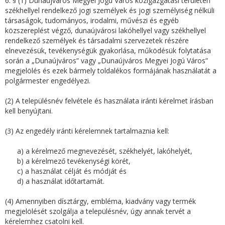
6. § (1) Dunaújváros Megyei Jogú Város közigazgatási területén
székhellyel rendelkező jogi személyek és jogi személyiség nélküli
társaságok, tudományos, irodalmi, művészi és egyéb
közszereplést végző, dunaújvárosi lakóhellyel vagy székhellyel
rendelkező személyek és társadalmi szervezetek részére
elnevezésük, tevékenységük gyakorlása, működésük folytatása
során a „Dunaújváros” vagy „Dunaújváros Megyei Jogú Város”
megjelölés és ezek bármely toldalékos formájának használatát a
polgármester engedélyezi.
(2) A településnév felvétele és használata iránti kérelmet írásban
kell benyújtani.
(3) Az engedély iránti kérelemnek tartalmaznia kell:
a) a kérelmező megnevezését, székhelyét, lakóhelyét,
b) a kérelmező tevékenységi körét,
c) a használat célját és módját és
d) a használat időtartamát.
(4) Amennyiben dísztárgy, embléma, kiadvány vagy termék
megjelölését szolgálja a településnév, úgy annak tervét a
kérelemhez csatolni kell.