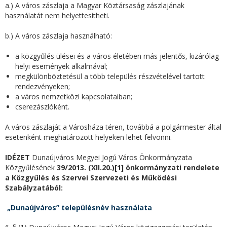
a.) A város zászlaja a Magyar Köztársaság zászlajának
használatát nem helyettesítheti.
b.) A város zászlaja használható:
a közgyűlés ülései és a város életében más jelentős, kizárólag
helyi események alkalmával;
megkülönböztetésül a több település részvételével tartott
rendezvényeken;
a város nemzetközi kapcsolataiban;
cserezászlóként.
A város zászlaját a Városháza téren, továbbá a polgármester által
esetenként meghatározott helyeken lehet felvonni.
IDÉZET
Dunaújváros Megyei Jogú Város Önkormányzata
Közgyűlésének
39/2013. (XII.20.)[1] önkormányzati rendelete
a Közgyűlés és Szervei Szervezeti és Működési
Szabályzatából:
„Dunaújváros” településnév használata