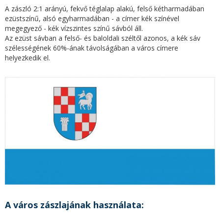
A zászló 2:1 arányú, fekvő téglalap alakú, felső kétharmadában
ezüstszínű, alsó egyharmadában - a címer kék színével
megegyező - kék vízszintes színű sávból áll.
Az ezüst sávban a felső- és baloldali széltől azonos, a kék sáv
szélességének 60%-ának távolságában a város címere
helyezkedik el.
A város zászlajának használata: