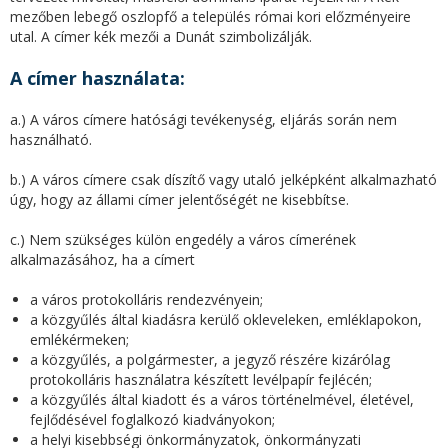
mezőben lebegő oszlopfő a település római kori előzményeire
utal. A címer kék mezői a Dunát szimbolizálják.
A címer használata:
a.) A város címere hatósági tevékenység, eljárás során nem
használható.
b.) A város címere csak díszítő vagy utaló jelképként alkalmazható
úgy, hogy az állami címer jelentőségét ne kisebbítse.
c.) Nem szükséges külön engedély a város címerének
alkalmazásához, ha a címert
a város protokolláris rendezvényein;
a közgyűlés által kiadásra kerülő okleveleken, emléklapokon,
emlékérmeken;
a közgyűlés, a polgármester, a jegyző részére kizárólag
protokolláris használatra készített levélpapír fejlécén;
a közgyűlés által kiadott és a város történelmével, életével,
fejlődésével foglalkozó kiadványokon;
a helyi kisebbségi önkormányzatok, önkormányzati