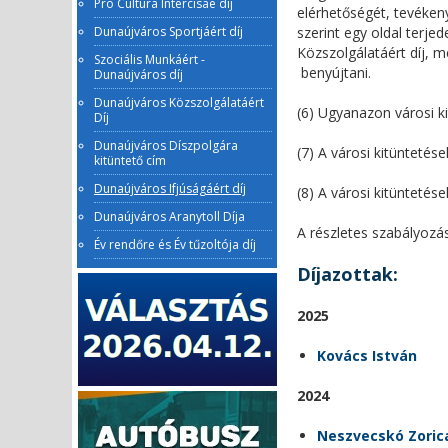
Pro Cultura Intercisae díj
elérhetőségét, tevéken
Dunaújváros Sportjáért díj
szerint egy oldal terje
Közszolgálatáért díj, m
Szociális Munkáért -
benyújtani.
Dunaújváros díj
Dunaújváros Közszolgálatáért
(6) Ugyanazon városi k
Díj
Dunaújváros Díszpolgára
(7) A városi kitünteté
kitüntető cím
Dunaújváros Ifjúságáért díj
(8) A városi kitüntetés
Dunaújváros Aranytoll Díja
A
részletes szabályozá
Év rendőre és Év tűzoltója díj
Díjazottak:
2025
Kovács István
2024
Neszvecskó Zoric