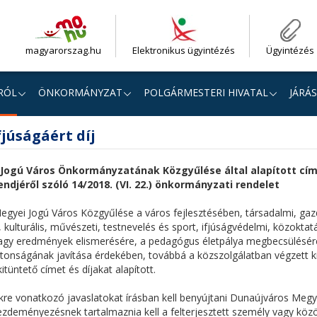
magyarorszag.hu
Elektronikus ügyintézés
Ügyintézés
RÓL
ÖNKORMÁNYZAT
POLGÁRMESTERI HIVATAL
JÁRÁS
júságáért díj
Jogú Város Önkormányzatának Közgyűlése által alapított cím 
jéről szóló 14/2018. (VI. 22.) önkormányzati rendelet
Megyei Jogú Város Közgyűlése a város fejlesztésében, társadalmi, gaz
, kulturális, művészeti, testnevelés és sport, ifjúságvédelmi, közoktatá
y eredmények elismerésére, a pedagógus életpálya megbecsülésére
ztonságának javítása érdekében, továbbá a közszolgálatban végzett
itüntető címet és díjakat alapított.
sekre vonatkozó javaslatokat írásban kell benyújtani Dunaújváros Megy
zdeményezésnek tartalmaznia kell a felterjesztett személy vagy köz