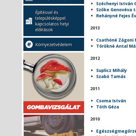
Széchenyi István
Szőke Genovéva 
Építéssel és
Rehányné Fejes É
településképpel
kapcsolatos helyi
2013
előírások
Csathóné Zágoni 
Környezetvédelem
Törökné Antal Má
2012
Suplicz Mihály
Szabó Tamás
2011
Csoma István
Tóth Géza
2010
Egészségmegőrzés