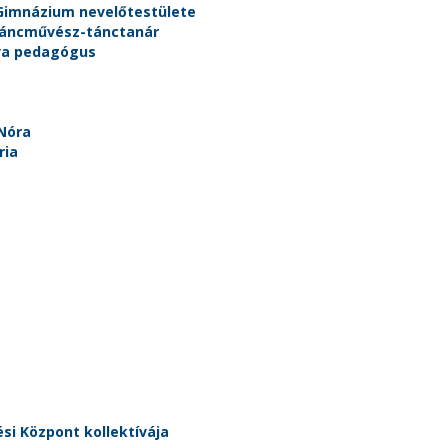
 Gimnázium nevelőtestülete
táncművész-tánctanár
va pedagógus
Nóra
ria
i Központ kollektívája