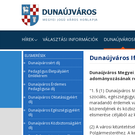
Ugrás
Ugrás
Ugrás
a
a
a
tartalomhoz
navigációhoz
kereséshez
a
honlapon
HÍREK
VÁLASZTÁSI INFORMÁCIÓK
DUNAÚJVÁROS
fő
ELISMERÉSEK
Dunaújváros If
tartalom
Dunaújvárosért díj
Pedagógus Életpályáért
Dunaújváros Megyei 
Emlékérem
adományozásának rend
Dunaújváros Érdemes
Pedagógusa díj
"1. § (1) Dunaújváros 
szociális, egészségügyi
Dunaújváros Oktatásügyéért
díj
maradandó érdemek vag
közrendjének és közbi
Dunaújváros Egészségügyéért
elismerése céljából az k
díj
Dunaújváros Közbiztonságáért
(2) A városi kitünteté
díj
Polgármesteréhez. A ke