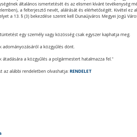
ységének általános ismertetését és az elismeri kívánt tevékenység mé
delemben), a felterjesztő nevét, aláírását és elérhetőségét. Kivétel ez 
elyet a 13. § (3) bekezdése szerint kell Dunaújváros Megyei Jogú Vár
itüntetést egy személy vagy közösség csak egyszer kaphatja meg.
sek adományozásáról a közgyűlés dönt.
ek átadására a közgyűlés a polgármestert hatalmazza fel."
st
az alábbi rendeletben olvashatja:
RENDELET
a