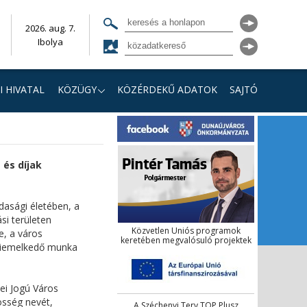
2026. aug. 7.
Ibolya
I HIVATAL
KÖZÜGY
KÖZÉRDEKŰ ADATOK
SAJTÓ
és díjak
dasági életében, a
si területen
Közvetlen Uniós programok
, a város
keretében megvalósuló projektek
 kiemelkedő munka
ei Jogú Város
össég nevét,
A Széchenyi Terv TOP Plusz