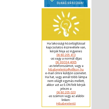
Ha lakossági közvilágítással
kapcsolatos észrevétele van,
kérjük hívja az ingyenes
06 80 205 413
-as vagy a normál díjas
06 30/334 4005
-as telefonszámot, vagy a
hibabejelento@villkorr.hu
e-mail címre küldjön üzenetet.
Ha hat, vagy annál több lámpa
nem világít egymás mellett,
akkor azt az E.ON felé kérjük
jelezni a
06 80 205 020
-as számon vagy az alábbi
linken:
Hibabejelentő