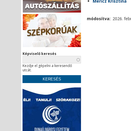
Mericz Krisztina
módosítva
2026. febr
Képviselő keresés
Kezdje el gépelni a keresendő
utcát.