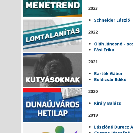
2023
Schneider László
2022
Oláh Jánosné - p
Fási Erika
2021
Bartók Gábor
Boldizsár Ildikó
2020
Király Balázs
2019
Lászlóné Durecz 
Gyenes Józsefné