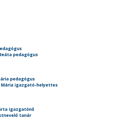
apedagógus
 Beáta pedagógus
Mária pedagógus
 Mária igazgató-helyettes
rta igazgatónő
stnevelő tanár