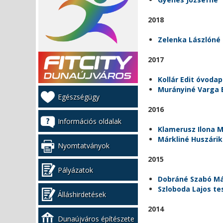
2018
Zelenka Lászlóné
2017
Kollár Edit óvod
Murányiné Varga
Kiemelt
Egészségügy
bal
2016
menü
Információs oldalak
Klamerusz Ilona 
Márkliné Huszárik
Nyomtatványok
2015
Pályázatok
Dobráné Szabó Má
Szloboda Lajos te
Álláshirdetések
2014
Dunaújváros építészete