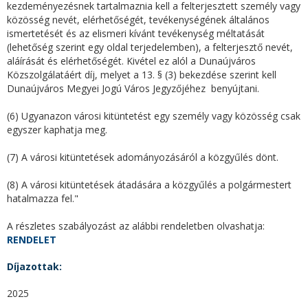
kezdeményezésnek tartalmaznia kell a felterjesztett személy vagy
közösség nevét, elérhetőségét, tevékenységének általános
ismertetését és az elismeri kívánt tevékenység méltatását
(lehetőség szerint egy oldal terjedelemben), a felterjesztő nevét,
aláírását és elérhetőségét. Kivétel ez alól a Dunaújváros
Közszolgálatáért díj, melyet a 13. § (3) bekezdése szerint kell
Dunaújváros Megyei Jogú Város Jegyzőjéhez benyújtani.
(6) Ugyanazon városi kitüntetést egy személy vagy közösség csak
egyszer kaphatja meg.
(7) A városi kitüntetések adományozásáról a közgyűlés dönt.
(8) A városi kitüntetések átadására a közgyűlés a polgármestert
hatalmazza fel."
A
részletes szabályozást
az alábbi rendeletben olvashatja:
RENDELET
Díjazottak:
2025