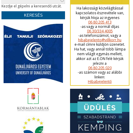
Kezdje el gépelni a keresendő utcát.
Ha lakossági közvilágítással
kapcsolatos észrevétele van,
kérjük hívja az ingyenes
06 80 205 413
-as vagy a normál díjas
06 30/334 4005
-as telefonszámot, vagy a
hibabejelento@villkorr.hu
e-mail címre küldjön üzenetet.
Ha hat, vagy annál több lámpa
nem világít egymás mellett,
akkor azt az E.ON felé kérjük
jelezni a
06 80 205 020
-as számon vagy az alábbi
linken:
Hibabejelentő