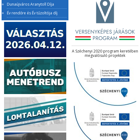
Dunaújváros Aranytoll Díja
Év rendőre és Év tűzoltója díj
A Széchenyi 2020 program keretében
megvalósuló projektek