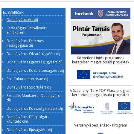
ELISMERÉSEK
Dunaújvárosért díj
Pedagógus Életpályáért
Emlékérem
Dunaújváros Érdemes
Pedagógusa díj
Dunaújváros Oktatásügyéért díj
Közvetlen Uniós programok
Dunaújváros Egészségügyéért díj
keretében megvalósuló projektek
Dunaújváros Közbiztonságáért díj
Pro Cultura Intercisae díj
Dunaújváros Sportjáért díj
A Széchenyi Terv TOP Plusz program
keretében megvalósuló projektek
Szociális Munkáért - Dunaújváros
díj
Dunaújváros Közszolgálatáért Díj
Dunaújváros Díszpolgára
kitüntető cím
Versenyképes Járások Program
Dunaújváros Ifjúságáért díj