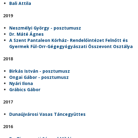
Bali Attila
2019
Neszmélyi György - posztumusz
Dr. Máté Ágnes
A Szent Pantaleon Kórház- Rendelőintézet Felnőtt és
Gyermek Fül-Orr-Gégegyógyászati Összevont Osztálya
2018
Birkás István - posztumusz
Ongai Gábor - posztumusz
Nyári Ilona
Grábics Gábor
2017
Dunaújvárosi Vasas Táncegyüttes
2016