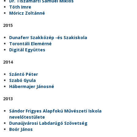
Dr. Tiszamarti Sámuel Miklós
Tóth Imre
Móricz Zoltánné
2015
Dunaferr Szakközép -és Szakiskola
Torontáli Elemérné
Digitál Együttes
2014
Szántó Péter
Szabó Gyula
Hábermajer Jánosné
2013
Sándor Frigyes Alapfokú Művészeti Iskola
nevelőtestülete
Dunaújvárosi Labdarúgó Szövetség
Boór János