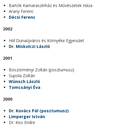
Bartók Kamaraszínház és Művészetek Háza
Arany Ferenc
Décsi Ferenc
2002
Híd Dunaújváros és Környéke Egyesület
Dr. Miskolczi László
2001
Böszörményi Zoltán (posztumusz)
Supola Zoltán
Wünsch László
Tomcsányi Éva
2000
Dr. Kovács Pál (posztumusz)
Limperger István
Dr. Kiss Endre