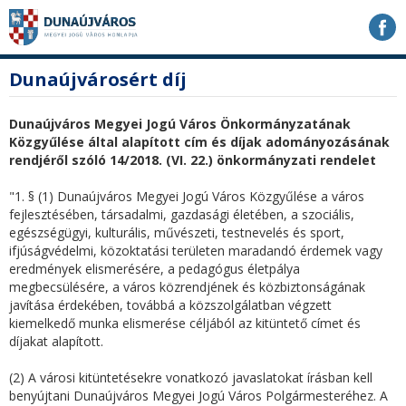
Ugrás
Ugrás
Ugrás
a
a
a
tartalomhoz
navigációhoz
kereséshez
a
fő
Dunaújvárosért díj
honlapon
tartalom
Dunaújváros Megyei Jogú Város Önkormányzatának
Közgyűlése által alapított cím és díjak adományozásának
rendjéről szóló 14/2018. (VI. 22.) önkormányzati rendelet
"1. § (1) Dunaújváros Megyei Jogú Város Közgyűlése a város
fejlesztésében, társadalmi, gazdasági életében, a szociális,
egészségügyi, kulturális, művészeti, testnevelés és sport,
ifjúságvédelmi, közoktatási területen maradandó érdemek vagy
eredmények elismerésére, a pedagógus életpálya
megbecsülésére, a város közrendjének és közbiztonságának
javítása érdekében, továbbá a közszolgálatban végzett
kiemelkedő munka elismerése céljából az kitüntető címet és
díjakat alapított.
(2) A városi kitüntetésekre vonatkozó javaslatokat írásban kell
benyújtani Dunaújváros Megyei Jogú Város Polgármesteréhez. A