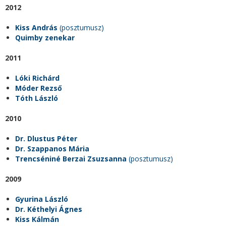
2012
Kiss András
(posztumusz)
Quimby zenekar
2011
Lóki Richárd
Móder Rezső
Tóth László
2010
Dr. Dlustus Péter
Dr. Szappanos Mária
Trencséniné Berzai Zsuzsanna
(posztumusz)
2009
Gyurina László
Dr. Kéthelyi Ágnes
Kiss Kálmán