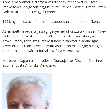
Több alkalommal is ellátta a vezetőedzői teendőket is. Olyan
játékosokkal dolgozott együtt, mint: Szepesi László, Tímár Dezső,
Boldóczki Sándor, Lengyel Ferenc.
1993. nyara óta az utánpótlás-csapatoknál dolgozik edzőként.
Az említett nevek a teljesség igénye nélkül készültek, hiszen 46 év
alatt, amit játékosként és edzőként eltöltött a városban, az
egyesületnél, több száz játékost nevelt, tanított a labdarúgás
szeretetére. Eredményes pályafutása során mindvégig hűséges
maradt a dunaújvárosi futballhoz és a városához.
Mindezek alapján a közgyűlés a Dunaújváros Díszpolgára címet
adományozta Andriska Vilmosnak.