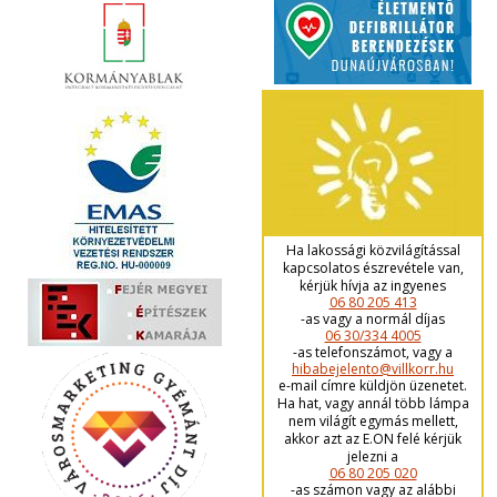
Ha lakossági közvilágítással
kapcsolatos észrevétele van,
kérjük hívja az ingyenes
06 80 205 413
-as vagy a normál díjas
06 30/334 4005
-as telefonszámot, vagy a
hibabejelento@villkorr.hu
e-mail címre küldjön üzenetet.
Ha hat, vagy annál több lámpa
nem világít egymás mellett,
akkor azt az E.ON felé kérjük
jelezni a
06 80 205 020
-as számon vagy az alábbi