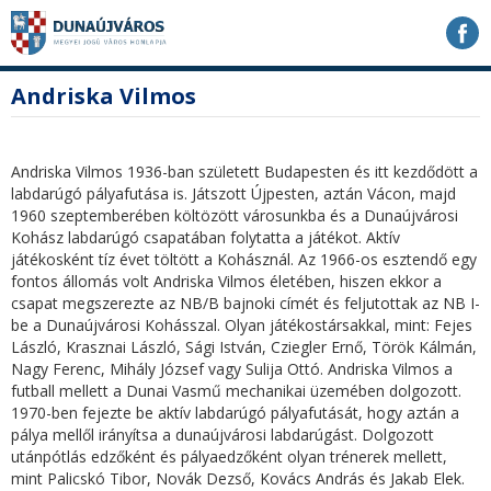
Ugrás
Ugrás
Ugrás
a
a
a
tartalomhoz
navigációhoz
kereséshez
a
fő
Andriska Vilmos
honlapon
tartalom
Andriska Vilmos 1936-ban született Budapesten és itt kezdődött a
labdarúgó pályafutása is. Játszott Újpesten, aztán Vácon, majd
1960 szeptemberében költözött városunkba és a Dunaújvárosi
Kohász labdarúgó csapatában folytatta a játékot. Aktív
játékosként tíz évet töltött a Kohásznál. Az 1966-os esztendő egy
fontos állomás volt Andriska Vilmos életében, hiszen ekkor a
csapat megszerezte az NB/B bajnoki címét és feljutottak az NB I-
be a Dunaújvárosi Kohásszal. Olyan játékostársakkal, mint: Fejes
László, Krasznai László, Sági István, Cziegler Ernő, Török Kálmán,
Nagy Ferenc, Mihály József vagy Sulija Ottó. Andriska Vilmos a
futball mellett a Dunai Vasmű mechanikai üzemében dolgozott.
1970-ben fejezte be aktív labdarúgó pályafutását, hogy aztán a
pálya mellől irányítsa a dunaújvárosi labdarúgást. Dolgozott
utánpótlás edzőként és pályaedzőként olyan trénerek mellett,
mint Palicskó Tibor, Novák Dezső, Kovács András és Jakab Elek.