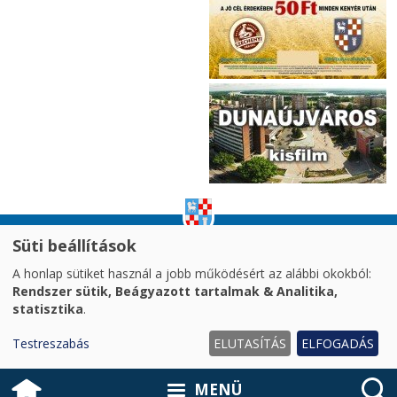
Süti beállítások
impresszum
|
adatvédelem
|
A honlap sütiket használ a jobb működésért az alábbi okokból:
akadálymentesítési nyilatkozat
|
oldaltérkép
|
Rendszer sütik, Beágyazott tartalmak & Analitika,
süti kezelés
statisztika
.
2026. © Dunaújváros MJV Önkormányzata
Testreszabás
ELUTASÍTÁS
ELFOGADÁS
MENÜ