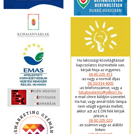
Ha lakossági közvilágítással
kapcsolatos észrevétele van,
kérjük hívja az ingyenes
06 80 205 413
-as vagy a normál díjas
06 30/334 4005
-as telefonszámot, vagy a
hibabejelento@villkorr.hu
e-mail címre küldjön üzenetet.
Ha hat, vagy annál több lámpa
nem világít egymás mellett,
akkor azt az E.ON felé kérjük
jelezni a
06 80 205 020
-as számon vagy az alábbi
linken: