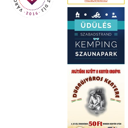
Hibabejelentő