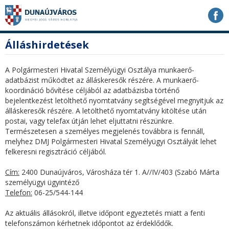
Ugrás
Ugrás
Ugrás
a
a
a
tartalomhoz
navigációhoz
kereséshez
a
fő
Álláshirdetések
honlapon
tartalom
A Polgármesteri Hivatal Személyügyi Osztálya munkaerő-
adatbázist működtet az álláskeresők részére. A munkaerő-
koordináció bővítése céljából az adatbázisba történő
bejelentkezést letölthető nyomtatvány segítségével megnyitjuk az
álláskeresők részére. A letölthető nyomtatvány kitöltése után
postai, vagy telefax útján lehet eljuttatni részünkre.
Természetesen a személyes megjelenés továbbra is fennáll,
melyhez DMJ Polgármesteri Hivatal Személyügyi Osztályát lehet
felkeresni regisztráció céljából.
Cím:
2400 Dunaújváros, Városháza tér 1. A//IV/403 (Szabó Márta
személyügyi ügyintéző
Telefon:
06-25/544-144
Az aktuális állásokról, illetve időpont egyeztetés miatt a fenti
telefonszámon kérhetnek időpontot az érdeklődők.