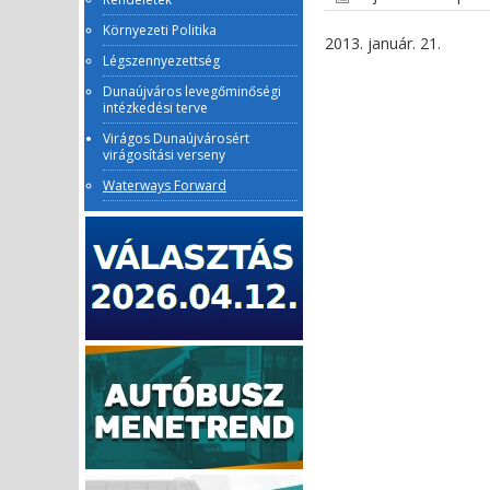
Környezeti Politika
2013. január. 21.
Légszennyezettség
Dunaújváros levegőminőségi
intézkedési terve
Virágos Dunaújvárosért
virágosítási verseny
Waterways Forward