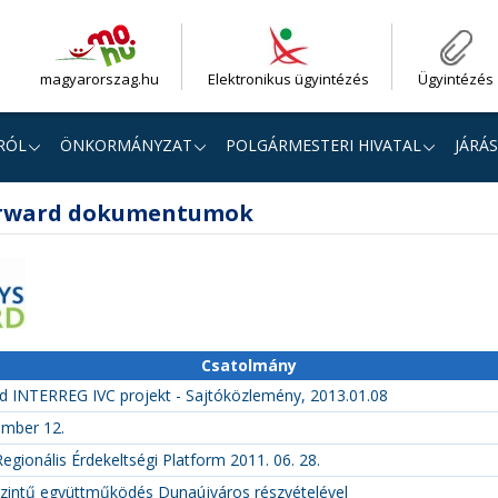
magyarorszag.hu
Elektronikus ügyintézés
Ügyintézés
RÓL
ÖNKORMÁNYZAT
POLGÁRMESTERI HIVATAL
JÁRÁS
orward dokumentumok
Csatolmány
 INTERREG IVC projekt - Sajtóközlemény, 2013.01.08
ember 12.
egionális Érdekeltségi Platform 2011. 06. 28.
 szintű együttműködés Dunaújváros részvételével