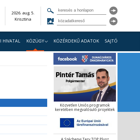
2026. aug. 5.
Krisztina
I HIVATAL
KÖZÜGY
KÖZÉRDEKŰ ADATOK
SAJTÓ
Közvetlen Uniós programok
keretében megvalósuló projektek
A Széchenyi Terv TOP Plusz