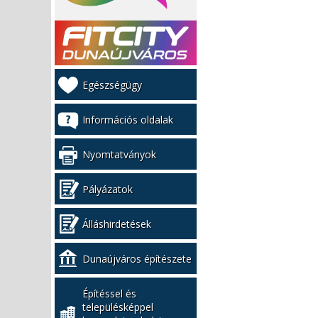
Kiemelt
Egészségügy
bal
menü
Információs oldalak
Nyomtatványok
Pályázatok
Álláshirdetések
Dunaújváros építészete
Építéssel és
településképpel