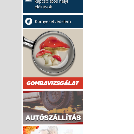
kapcsolatos helyi
előírások
Környezetvédelem