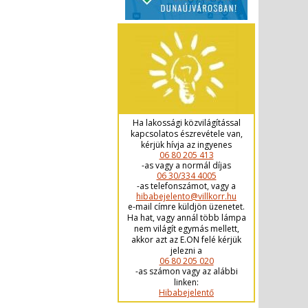
Ha lakossági közvilágítással
kapcsolatos észrevétele van,
kérjük hívja az ingyenes
06 80 205 413
-as vagy a normál díjas
06 30/334 4005
-as telefonszámot, vagy a
hibabejelento@villkorr.hu
e-mail címre küldjön üzenetet.
Ha hat, vagy annál több lámpa
nem világít egymás mellett,
akkor azt az E.ON felé kérjük
jelezni a
06 80 205 020
-as számon vagy az alábbi
linken:
Hibabejelentő