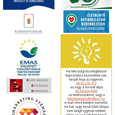
Ha lakossági közvilágítással
kapcsolatos észrevétele van,
kérjük hívja az ingyenes
06 80 205 413
-as vagy a normál díjas
06 30/334 4005
-as telefonszámot, vagy a
hibabejelento@villkorr.hu
e-mail címre küldjön üzenetet.
Ha hat, vagy annál több lámpa
nem világít egymás mellett,
akkor azt az E.ON felé kérjük