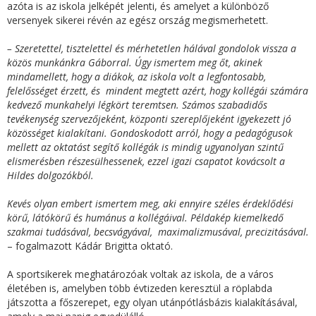
azóta is az iskola jelképét jelenti, és amelyet a különböző
versenyek sikerei révén az egész ország megismerhetett.
– Szeretettel, tisztelettel és mérhetetlen hálával gondolok vissza a
közös munkánkra Gáborral. Úgy ismertem meg őt, akinek
mindamellett, hogy a diákok, az iskola volt a legfontosabb,
felelősséget érzett, és mindent megtett azért, hogy kollégái számára
kedvező munkahelyi légkört teremtsen. Számos szabadidős
tevékenység szervezőjeként, központi szereplőjeként igyekezett jó
közösséget kialakítani. Gondoskodott arról, hogy a pedagógusok
mellett az oktatást segítő kollégák is mindig ugyanolyan szintű
elismerésben részesülhessenek, ezzel igazi csapatot kovácsolt a
Hildes dolgozókból.
Kevés olyan embert ismertem meg, aki ennyire széles érdeklődési
körű, látókörű és humánus a kollégáival. Példakép kiemelkedő
szakmai tudásával, becsvágyával, maximalizmusával, precizitásával.
– fogalmazott Kádár Brigitta oktató.
A sportsikerek meghatározóak voltak az iskola, de a város
életében is, amelyben több évtizeden keresztül a röplabda
játszotta a főszerepet, egy olyan utánpótlásbázis kialakításával,