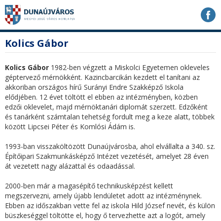
Ugrás
Ugrás
Ugrás
a
a
a
tartalomhoz
navigációhoz
kereséshez
a
fő
Kolics Gábor
honlapon
tartalom
Kolics Gábor
1982-ben végzett a Miskolci Egyetemen okleveles
géptervező mérnökként. Kazincbarcikán kezdett el tanítani az
akkoriban országos hírű Surányi Endre Szakképző Iskola
elődjében. 12 évet töltött el ebben az intézményben, közben
edzői oklevelet, majd mérnöktanári diplomát szerzett. Edzőként
és tanárként számtalan tehetség fordult meg a keze alatt, többek
között Lipcsei Péter és Komlósi Ádám is.
1993-ban visszaköltözött Dunaújvárosba, ahol elvállalta a 340. sz.
Építőipari Szakmunkásképző Intézet vezetését, amelyet 28 éven
át vezetett nagy alázattal és odaadással.
2000-ben már a magasépítő technikusképzést kellett
megszervezni, amely újabb lendületet adott az intézménynek.
Ebben az időszakban vette fel az iskola Hild József nevét, és külön
büszkeséggel töltötte el, hogy ő tervezhette azt a logót, amely