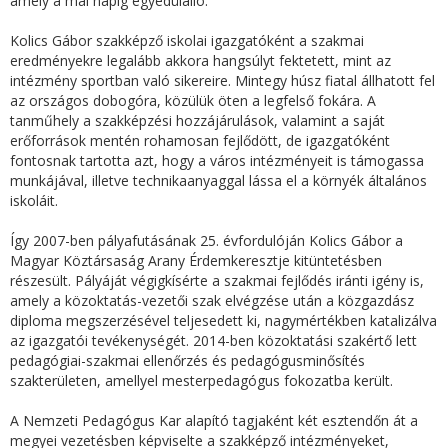
amely a mai napig egyedülálló.
Kolics Gábor szakképző iskolai igazgatóként a szakmai
eredményekre legalább akkora hangsúlyt fektetett, mint az
intézmény sportban való sikereire. Mintegy húsz fiatal állhatott fel
az országos dobogóra, közülük öten a legfelső fokára. A
tanműhely a szakképzési hozzájárulások, valamint a saját
erőforrások mentén rohamosan fejlődött, de igazgatóként
fontosnak tartotta azt, hogy a város intézményeit is támogassa
munkájával, illetve technikaanyaggal lássa el a környék általános
iskoláit.
Így 2007-ben pályafutásának 25. évfordulóján Kolics Gábor a
Magyar Köztársaság Arany Érdemkeresztje kitüntetésben
részesült. Pályáját végigkísérte a szakmai fejlődés iránti igény is,
amely a közoktatás-vezetői szak elvégzése után a közgazdász
diploma megszerzésével teljesedett ki, nagymértékben katalizálva
az igazgatói tevékenységét. 2014-ben közoktatási szakértő lett
pedagógiai-szakmai ellenőrzés és pedagógusminősítés
szakterületen, amellyel mesterpedagógus fokozatba került.
A Nemzeti Pedagógus Kar alapító tagjaként két esztendőn át a
megyei vezetésben képviselte a szakképző intézményeket,