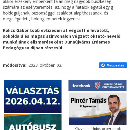
akkor érzékeny emberként talán még nagyobb büszkeség
számára az esélyteremtés, az, hogy a fiatalok egytől egyig
boldoguljanak, biztonsággal családot alapíthassanak, és
megelégedett, boldog emberek legyenek.
Kolics Gábor több évtizeden át végzett elhivatott,
sokoldalú és magas színvonalon végzett oktató-nevelő
munkájának elismeréseként Dunaújváros Érdemes
Pedagógusa díjban részesül.
módosítva
2023. október. 03.
Közvetlen Uniós programok