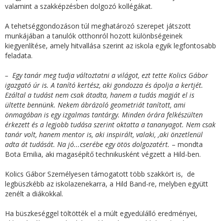
valamint a szakképzésben dolgozó kollégákat.
A tehetséggondozáson túl meghatározó szerepet játszott
munkájában a tanulók otthonról hozott különbségeinek
kiegyenlítése, amely hitvallása szerint az iskola egyik legfontosabb
feladata.
– Egy tanár meg tudja változtatni a világot, ezt tette Kolics Gábor
igazgató úr is. A tanító kertész, aki gondozza és ápolja a kertjét.
Ezáltal a tudást nem csak átadta, hanem a tudás magját el is
ültette bennünk. Nekem ábrázoló geometriát tanított, ami
önmagában is egy izgalmas tantárgy. Minden órára felkészülten
érkezett és a legjobb tudása szerint oktatta a tananyagot. Nem csak
tanár volt, hanem mentor is, aki inspirált, valaki, ,aki önzetlenül
adta át tudását. Na jó...cserébe egy ötös dolgozatért.
– mondta
Bota Emilia, aki magasépítő technikusként végzett a Hild-ben.
Kolics Gábor Személyesen támogatott több szakkört is, de
legbüszkébb az iskolazenekarra, a Hild Band-re, melyben együtt
zenélt a diákokkal.
Ha büszkeséggel töltötték el a múlt egyedülálló eredményei,