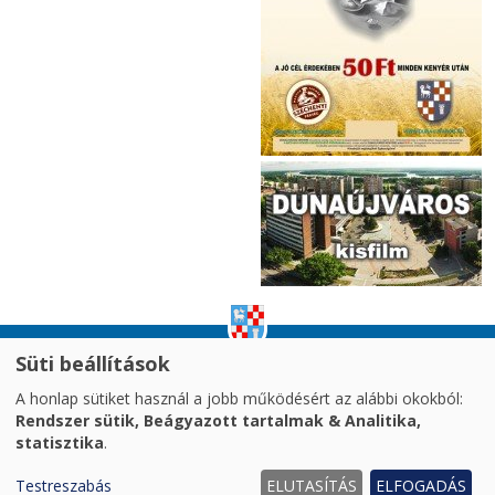
Süti beállítások
impresszum
|
adatvédelem
|
A honlap sütiket használ a jobb működésért az alábbi okokból:
akadálymentesítési nyilatkozat
|
oldaltérkép
|
Rendszer sütik, Beágyazott tartalmak & Analitika,
süti kezelés
statisztika
.
2026. © Dunaújváros MJV Önkormányzata
Testreszabás
ELUTASÍTÁS
ELFOGADÁS