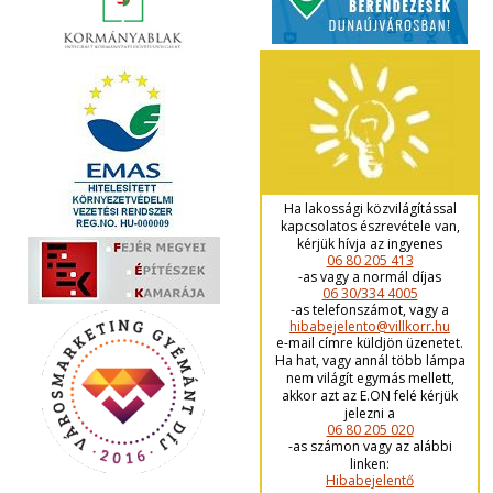
Ha lakossági közvilágítással
kapcsolatos észrevétele van,
kérjük hívja az ingyenes
06 80 205 413
-as vagy a normál díjas
06 30/334 4005
-as telefonszámot, vagy a
hibabejelento@villkorr.hu
e-mail címre küldjön üzenetet.
Ha hat, vagy annál több lámpa
nem világít egymás mellett,
akkor azt az E.ON felé kérjük
jelezni a
06 80 205 020
-as számon vagy az alábbi
linken:
Hibabejelentő