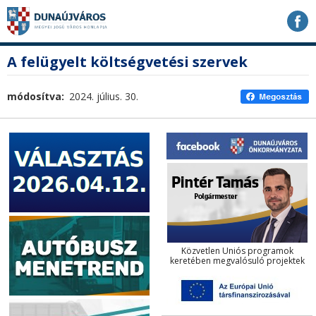
Ugrás
Ugrás
Ugrás
a
a
a
tartalomhoz
navigációhoz
kereséshez
a
fő
A felügyelt költségvetési szervek
honlapon
tartalom
módosítva
2024. július. 30.
Közvetlen Uniós programok
keretében megvalósuló projektek