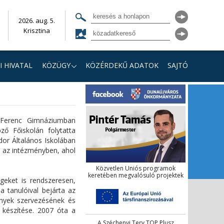
2026. aug. 5.
Krisztina
I HIVATAL
KÖZÜGY
KÖZÉRDEKŰ ADATOK
SAJTÓ
 Ferenc Gimnáziumban
ő Főiskolán folytatta
or Általános Iskolában
en az intézményben, ahol
Közvetlen Uniós programok
keretében megvalósuló projektek
geket is rendszeresen,
 tanulóival bejárta az
ények szervezésének és
 készítése. 2007 óta a
A Széchenyi Terv TOP Plusz