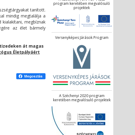
program keretében megvalósuló
projektek
szségtárgyakat tanított.
kal mindig megtalálja a
d kialakítani, megbíznak
ségére az élet bármely
Versenyképes Járások Program
vtizedeken át magas
ógus Életpályáért
A Széchenyi 2020 program
keretében megvalósuló projektek