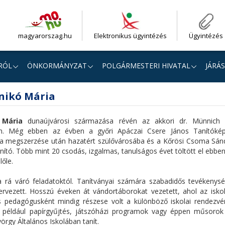
magyarorszag.hu
Elektronikus ügyintézés
Ügyintézés
RÓL
ÖNKORMÁNYZAT
POLGÁRMESTERI HIVATAL
JÁRÁS
nikó Mária
 Mária
dunaújvárosi származása révén az akkori dr. Münnich
ben. Még ebben az évben a győri Apáczai Csere János Tanítóképz
ma megszerzése után hazatért szülővárosába és a Kőrösi Csoma Sánd
anító. Több mint 20 csodás, izgalmas, tanulságos évet töltött el ebb
lőle.
rá váró feladatoktól. Tanítványai számára szabadidős tevékenysé
rvezett. Hosszú éveken át vándortáborokat vezetett, ahol az iskola
s pedagógusként mindig részese volt a különböző iskolai rendezv
t például papírgyűjtés, játszóházi programok vagy éppen műsorok
rgy Általános Iskolában tanít.