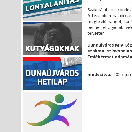
Szakmájában elkötelezet
A lassabban haladókat 
megfelelő hangot, tanít
benne, elfogadják vél
területén.
Dunaújváros MJV Kö
szakmai színvonalo
Emlékérmet
adomán
módosítva
2025. júni