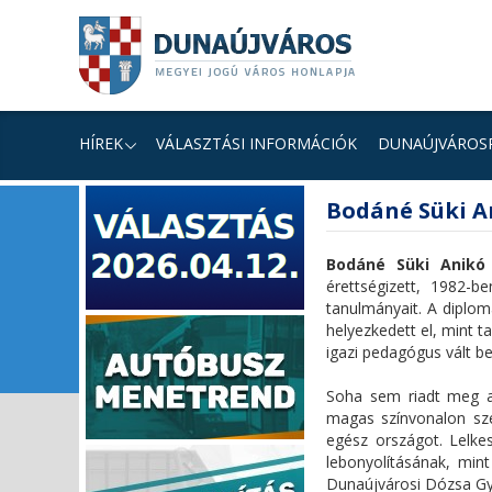
Ugrás
Ugrás
Ugrás
a
a
a
tartalomhoz
navigációhoz
kereséshez
a
honlapon
HÍREK
VÁLASZTÁSI INFORMÁCIÓK
DUNAÚJVÁROS
fő
Bodáné Süki A
tartalom
Bodáné Süki Anikó
érettségizett, 1982-
tanulmányait. A diplo
helyezkedett el, mint t
igazi pedagógus vált be
Soha sem riadt meg a 
magas színvonalon sze
egész országot. Lelke
lebonyolításának, min
Dunaújvárosi Dózsa Gyö