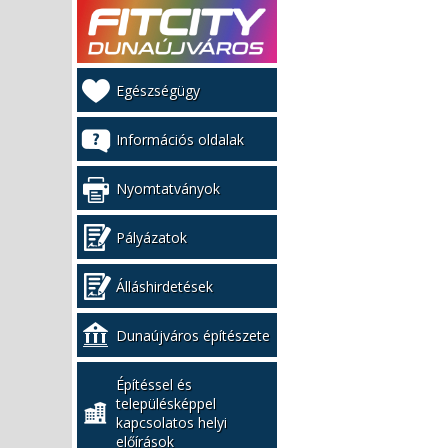
Kiemelt
Egészségügy
bal
menü
Információs oldalak
Nyomtatványok
Pályázatok
Álláshirdetések
Dunaújváros építészete
Építéssel és
településképpel
kapcsolatos helyi
előírások