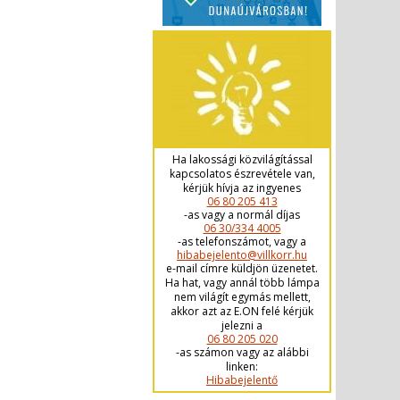
Ha lakossági közvilágítással
kapcsolatos észrevétele van,
kérjük hívja az ingyenes
06 80 205 413
-as vagy a normál díjas
06 30/334 4005
-as telefonszámot, vagy a
hibabejelento@villkorr.hu
e-mail címre küldjön üzenetet.
Ha hat, vagy annál több lámpa
nem világít egymás mellett,
akkor azt az E.ON felé kérjük
jelezni a
06 80 205 020
-as számon vagy az alábbi
linken:
Hibabejelentő