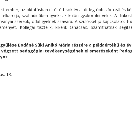
t ember, az oktatásban eltöltött sok év alatt legtöbbször reál és ké
felkarolja, szabadidőben igyekszik külön gyakorolni velük. A diákok
ványai szeretik, odafigyelnek szavára. A szülőkkel jó kapcsolatot tu
eményét. Kollégái tisztelik, kikérik tanácsait. Számíthatnak segít
zgyűlése
Bodáné Süki Anikó Mária
részére a példaértékű és é
n végzett pedagógiai tevékenységének elismeréseként
Pedag
yoz.
us. 13.