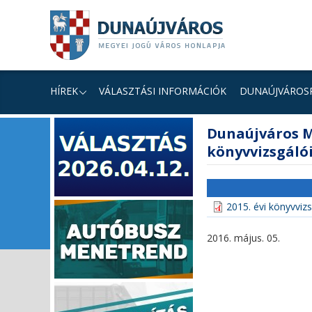
Ugrás
Ugrás
Ugrás
a
a
a
tartalomhoz
navigációhoz
kereséshez
a
honlapon
HÍREK
VÁLASZTÁSI INFORMÁCIÓK
DUNAÚJVÁROS
fő
Dunaújváros M
tartalom
könyvvizsgálói
2015. évi könyvvizs
2016. május. 05.