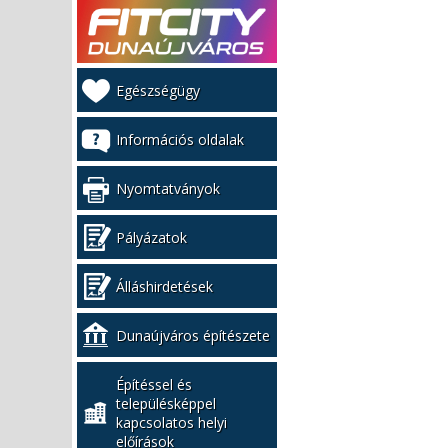
Kiemelt
Egészségügy
bal
menü
Információs oldalak
Nyomtatványok
Pályázatok
Álláshirdetések
Dunaújváros építészete
Építéssel és
településképpel
kapcsolatos helyi
előírások