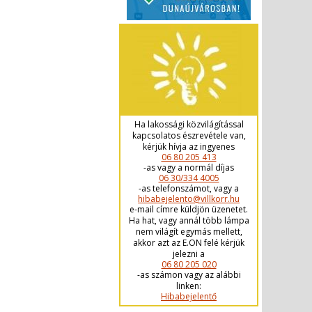
Ha lakossági közvilágítással
kapcsolatos észrevétele van,
kérjük hívja az ingyenes
06 80 205 413
-as vagy a normál díjas
06 30/334 4005
-as telefonszámot, vagy a
hibabejelento@villkorr.hu
e-mail címre küldjön üzenetet.
Ha hat, vagy annál több lámpa
nem világít egymás mellett,
akkor azt az E.ON felé kérjük
jelezni a
06 80 205 020
-as számon vagy az alábbi
linken:
Hibabejelentő