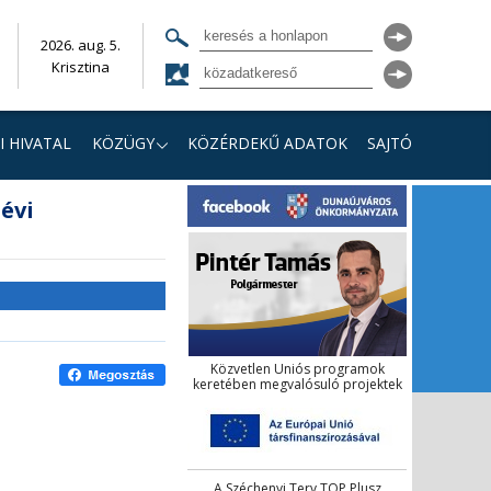
2026. aug. 5.
Krisztina
I HIVATAL
KÖZÜGY
KÖZÉRDEKŰ ADATOK
SAJTÓ
évi
Közvetlen Uniós programok
keretében megvalósuló projektek
A Széchenyi Terv TOP Plusz