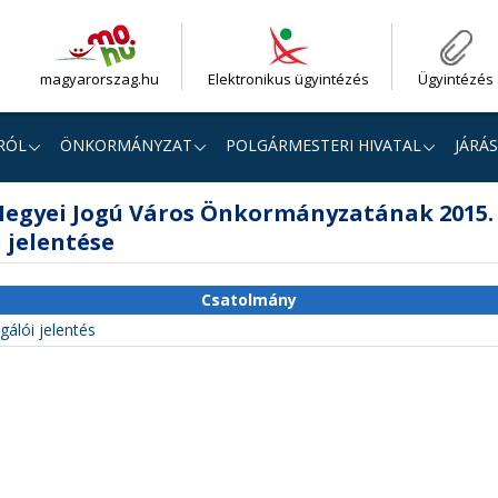
magyarorszag.hu
Elektronikus ügyintézés
Ügyintézés
RÓL
ÖNKORMÁNYZAT
POLGÁRMESTERI HIVATAL
JÁRÁS
egyei Jogú Város Önkormányzatának 2015. 
 jelentése
Csatolmány
gálói jelentés