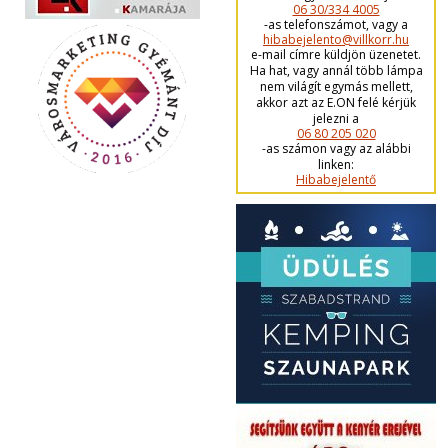
06 30/334 4005
-as telefonszámot, vagy a
hibabejelento@villkorr.hu
e-mail címre küldjön üzenetet.
Ha hat, vagy annál több lámpa
nem világít egymás mellett,
akkor azt az E.ON felé kérjük
jelezni a
06 80 205 020
-as számon vagy az alábbi
linken:
Hibabejelentő