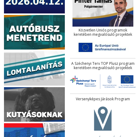
Közvetlen Uniós programok
keretében megvalósuló projektek
A Széchenyi Terv TOP Plusz program
keretében megvalósuló projektek
Versenyképes Járások Program