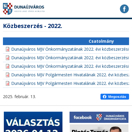
Ugrás
Ugrás
Ugrás
a
a
a
tartalomhoz
navigációhoz
kereséshez
a
fő
Közbeszerzés - 2022.
honlapon
tartalom
Csatolmány
Dunaújváros MJV Önkormányzatának 2022. évi közbeszerzési t
Dunaújváros MJV Önkormányzatának 2022. évi közbeszerzési t
Dunaújváros MJV Önkormányzatának 2022. évi közbeszerzési t
Dunaújváros MJV Polgármesteri Hivatalának 2022. évi közbesze
Dunaújváros MJV Polgármesteri Hivatalának 2022. évi közbesze
2025. február. 13.