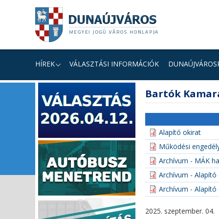
Ugrás
Ugrás
Ugrás
a
a
a
tartalomhoz
navigációhoz
kereséshez
a
honlapon
HÍREK
VÁLASZTÁSI INFORMÁCIÓK
DUNAÚJVÁROS
fő
Bartók Kamar
tartalom
Alapító okirat
Működési engedél
Archívum - MÁK ha
Archívum - Alapító 
Archívum - Alapító 
2025. szeptember. 04.