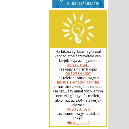
Ha lakossági közvilágítással
kapcsolatos észrevétele van,
kérjük hívja az ingyenes
06 80 205 413
-as vagy a normál díjas
06 30/334 4005
-as telefonszámot, vagy a
hibabejelento@villkorr.hu
e-mail címre küldjön üzenetet.
Ha hat, vagy annál több lámpa
nem világít egymás mellett,
akkor azt az E.ON felé kérjük
jelezni a
06 80 205 020
-as számon vagy az alábbi
linken:
Hibabejelentő