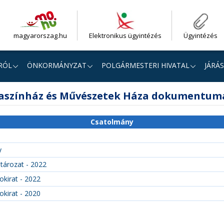
magyarorszag.hu
Elektronikus ügyintézés
Ügyintézés
RÓL
ÖNKORMÁNYZAT
POLGÁRMESTERI HIVATAL
JÁRÁS
aszínház és Művészetek Háza dokumentum
Csatolmány
y
tározat - 2022
okirat - 2022
okirat - 2020