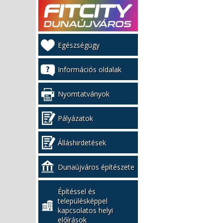
Kiemelt
Egészségügy
bal
menü
Információs oldalak
Nyomtatványok
Pályázatok
Álláshirdetések
Dunaújváros építészete
Építéssel és
településképpel
kapcsolatos helyi
előírások