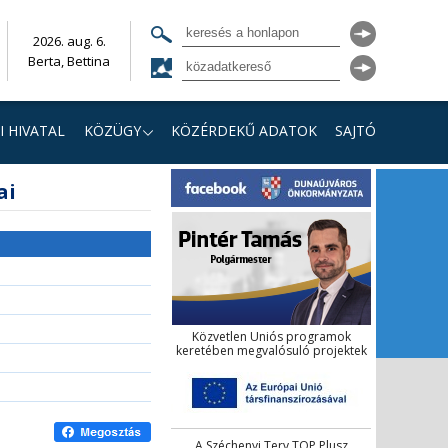
2026. aug. 6.
Berta, Bettina
I HIVATAL
KÖZÜGY
KÖZÉRDEKŰ ADATOK
SAJTÓ
ai
Közvetlen Uniós programok
keretében megvalósuló projektek
A Széchenyi Terv TOP Plusz