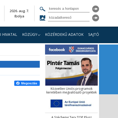
2026. aug. 7.
Ibolya
I HIVATAL
KÖZÜGY
KÖZÉRDEKŰ ADATOK
SAJTÓ
Közvetlen Uniós programok
keretében megvalósuló projektek
A Széchenyi Terv TOP Plusz