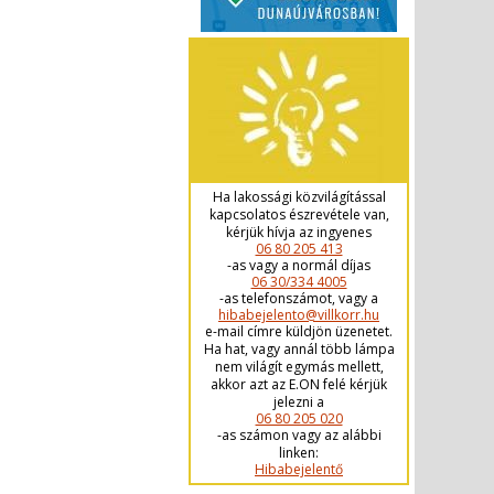
Ha lakossági közvilágítással
kapcsolatos észrevétele van,
kérjük hívja az ingyenes
06 80 205 413
-as vagy a normál díjas
06 30/334 4005
-as telefonszámot, vagy a
hibabejelento@villkorr.hu
e-mail címre küldjön üzenetet.
Ha hat, vagy annál több lámpa
nem világít egymás mellett,
akkor azt az E.ON felé kérjük
jelezni a
06 80 205 020
-as számon vagy az alábbi
linken:
Hibabejelentő