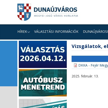
Ugrás
Ugrás
Ugrás
a
a
a
tartalomhoz
navigációhoz
kereséshez
a
honlapon
HÍREK
VÁLASZTÁSI INFORMÁCIÓK
DUNAÚJVÁROS
fő
Vizsgálatok, el
tartalom
DKKA - Fejér Megye
2025. február. 13.