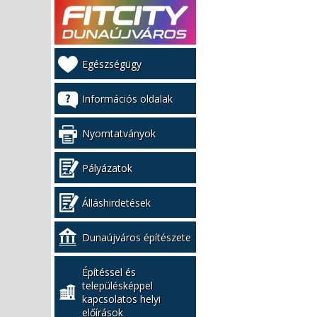
Kiemelt
Egészségügy
bal
menü
Információs oldalak
Nyomtatványok
Pályázatok
Álláshirdetések
Dunaújváros építészete
Építéssel és
településképpel
kapcsolatos helyi
előírások