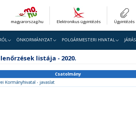
magyarorszag.hu
Elektronikus ügyintézés
Ügyintézés
RÓL
ÖNKORMÁNYZAT
POLGÁRMESTERI HIVATAL
JÁRÁS
lenőrzések listája - 2020.
Csatolmány
i Kormányhivatal - javaslat