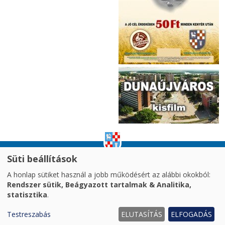
Süti beállítások
impresszum
|
adatvédelem
|
A honlap sütiket használ a jobb működésért az alábbi okokból:
akadálymentesítési nyilatkozat
|
oldaltérkép
|
Rendszer sütik, Beágyazott tartalmak & Analitika,
süti kezelés
statisztika
.
2026. © Dunaújváros MJV Önkormányzata
Testreszabás
ELUTASÍTÁS
ELFOGADÁS