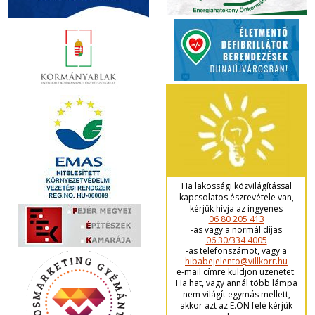
Ha lakossági közvilágítással
kapcsolatos észrevétele van,
kérjük hívja az ingyenes
06 80 205 413
-as vagy a normál díjas
06 30/334 4005
-as telefonszámot, vagy a
hibabejelento@villkorr.hu
e-mail címre küldjön üzenetet.
Ha hat, vagy annál több lámpa
nem világít egymás mellett,
akkor azt az E.ON felé kérjük