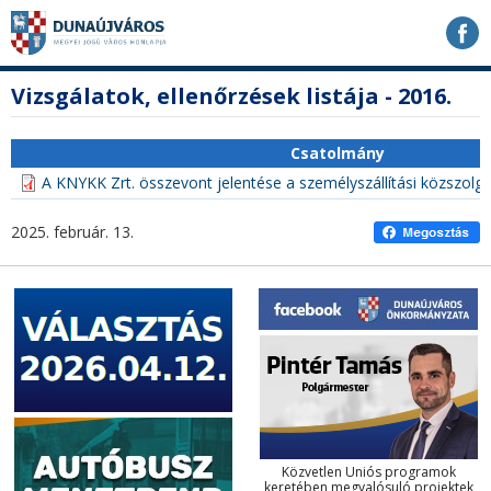
Ugrás
Ugrás
Ugrás
a
a
a
tartalomhoz
navigációhoz
kereséshez
a
fő
Vizsgálatok, ellenőrzések listája - 2016.
honlapon
tartalom
Csatolmány
A KNYKK Zrt. összevont jelentése a személyszállítási közszolgá
2025. február. 13.
Közvetlen Uniós programok
keretében megvalósuló projektek