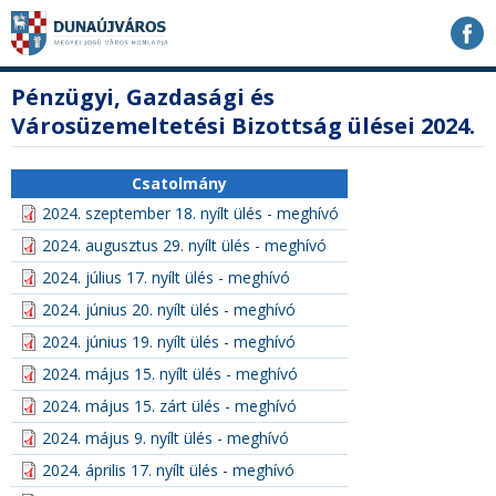
Ugrás
Ugrás
Ugrás
a
a
a
tartalomhoz
navigációhoz
kereséshez
a
fő
Pénzügyi, Gazdasági és
honlapon
tartalom
Városüzemeltetési Bizottság ülései 2024.
Csatolmány
2024. szeptember 18. nyílt ülés - meghívó
2024. augusztus 29. nyílt ülés - meghívó
2024. július 17. nyílt ülés - meghívó
2024. június 20. nyílt ülés - meghívó
2024. június 19. nyílt ülés - meghívó
2024. május 15. nyílt ülés - meghívó
2024. május 15. zárt ülés - meghívó
2024. május 9. nyílt ülés - meghívó
2024. április 17. nyílt ülés - meghívó