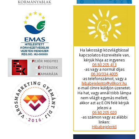
Ha lakossági közvilágítással
kapcsolatos észrevétele van,
kérjük hívja az ingyenes
06 80 205 413
-as vagy a normál díjas
06 30/334 4005
-as telefonszámot, vagy a
hibabejelento@villkorr.hu
e-mail címre küldjön üzenetet.
Ha hat, vagy annál több lámpa
nem világít egymás mellett,
akkor azt az E.ON felé kérjük
jelezni a
06 80 205 020
-as számon vagy az alábbi
linken:
Hibabejelentő