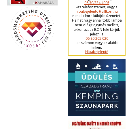
06 30/334 4005
-as telefonszámot, vagy a
hibabejelento@villkorr.hu
e-mail címre küldjön üzenetet.
Ha hat, vagy annál több lámpa
nem világít egymás mellett,
akkor azt az E.ON felé kérjük
jelezni a
06 80 205 020
-as számon vagy az alábbi
linken:
Hibabejelentő