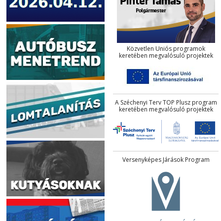
Közvetlen Uniós programok
keretében megvalósuló projektek
A Széchenyi Terv TOP Plusz program
keretében megvalósuló projektek
Versenyképes Járások Program