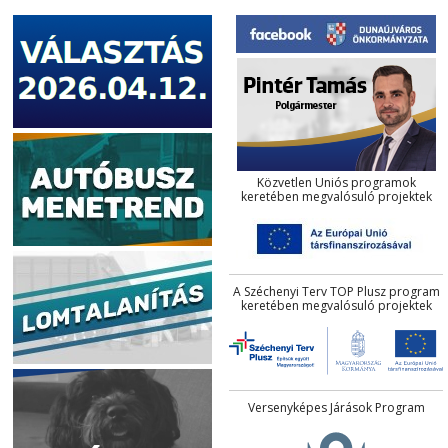
Közvetlen Uniós programok
keretében megvalósuló projektek
A Széchenyi Terv TOP Plusz program
keretében megvalósuló projektek
Versenyképes Járások Program