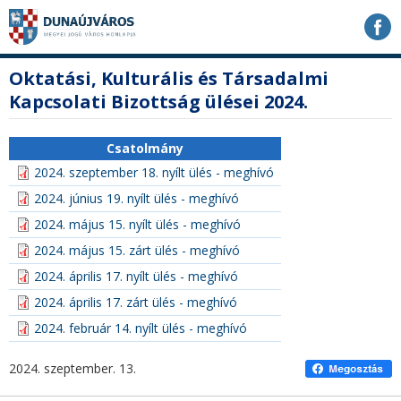
Ugrás
Ugrás
Ugrás
a
a
a
tartalomhoz
navigációhoz
kereséshez
a
fő
Oktatási, Kulturális és Társadalmi
honlapon
tartalom
Kapcsolati Bizottság ülései 2024.
Csatolmány
2024. szeptember 18. nyílt ülés - meghívó
2024. június 19. nyílt ülés - meghívó
2024. május 15. nyílt ülés - meghívó
2024. május 15. zárt ülés - meghívó
2024. április 17. nyílt ülés - meghívó
2024. április 17. zárt ülés - meghívó
2024. február 14. nyílt ülés - meghívó
2024. szeptember. 13.