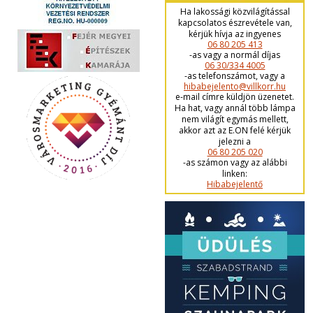
Ha lakossági közvilágítással
kapcsolatos észrevétele van,
kérjük hívja az ingyenes
06 80 205 413
-as vagy a normál díjas
06 30/334 4005
-as telefonszámot, vagy a
hibabejelento@villkorr.hu
e-mail címre küldjön üzenetet.
Ha hat, vagy annál több lámpa
nem világít egymás mellett,
akkor azt az E.ON felé kérjük
jelezni a
06 80 205 020
-as számon vagy az alábbi
linken:
Hibabejelentő