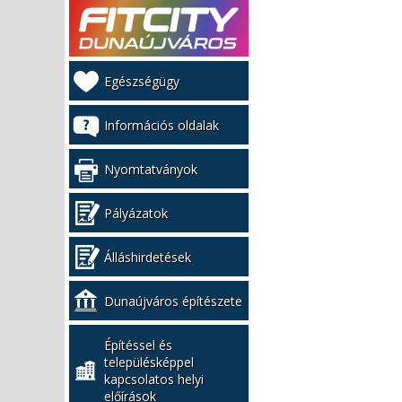
Kiemelt
Egészségügy
bal
menü
Információs oldalak
Nyomtatványok
Pályázatok
Álláshirdetések
Dunaújváros építészete
Építéssel és
településképpel
kapcsolatos helyi
előírások