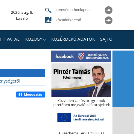
2026. aug. 8.
László
I HIVATAL
KÖZÜGY
KÖZÉRDEKŰ ADATOK
SAJTÓ
kenységéről
Közvetlen Uniós programok
keretében megvalósuló projektek
A Széchenyi Terv TOP Plusz