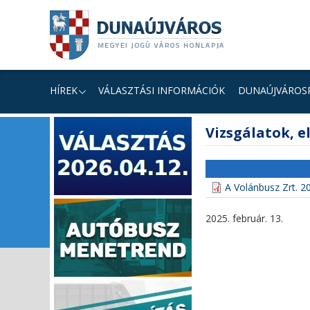
Ugrás
Ugrás
Ugrás
a
a
a
tartalomhoz
navigációhoz
kereséshez
a
honlapon
HÍREK
VÁLASZTÁSI INFORMÁCIÓK
DUNAÚJVÁROS
fő
Vizsgálatok, el
tartalom
A Volánbusz Zrt. 2
2025. február. 13.