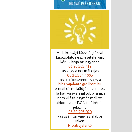
Ha lakossági közvilágítással
kapcsolatos észrevétele van,
kérjük hívja az ingyenes
06 80 205 413
-as vagy a normál díjas
06 30/334 4005
-as telefonszámot, vagy a
hibabejelento@villkorr.hu
e-mail címre küldjön üzenetet.
Ha hat, vagy annál több lámpa
nem világít egymás mellett,
akkor azt az E.ON felé kérjük
jelezni a
06 80 205 020
-as számon vagy az alábbi
linken:
Hibabejelentő