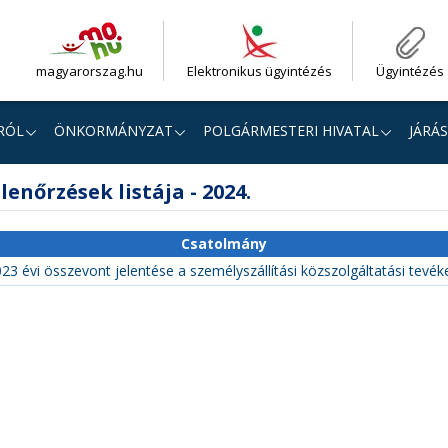
magyarorszag.hu
Elektronikus ügyintézés
Ügyintézés
RÓL
ÖNKORMÁNYZAT
POLGÁRMESTERI HIVATAL
JÁRÁS
lenőrzések listája - 2024.
Csatolmány
023 évi összevont jelentése a személyszállítási közszolgáltatási tevé