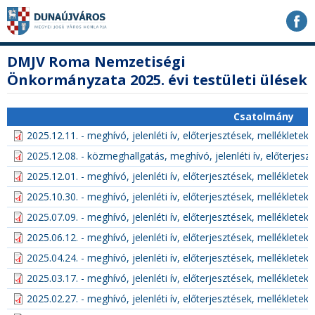
Ugrás
Ugrás
Ugrás
a
a
a
tartalomhoz
navigációhoz
kereséshez
a
fő
DMJV Roma Nemzetiségi
honlapon
tartalom
Önkormányzata 2025. évi testületi ülések
Csatolmány
2025.12.11. - meghívó, jelenléti ív, előterjesztések, melléklete
2025.12.08. - közmeghallgatás, meghívó, jelenléti ív, előterjes
2025.12.01. - meghívó, jelenléti ív, előterjesztések, melléklete
2025.10.30. - meghívó, jelenléti ív, előterjesztések, melléklete
2025.07.09. - meghívó, jelenléti ív, előterjesztések, melléklete
2025.06.12. - meghívó, jelenléti ív, előterjesztések, melléklete
2025.04.24. - meghívó, jelenléti ív, előterjesztések, melléklete
2025.03.17. - meghívó, jelenléti ív, előterjesztések, melléklete
2025.02.27. - meghívó, jelenléti ív, előterjesztések, melléklete