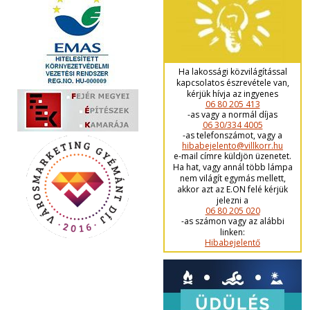
Ha lakossági közvilágítással
kapcsolatos észrevétele van,
kérjük hívja az ingyenes
06 80 205 413
-as vagy a normál díjas
06 30/334 4005
-as telefonszámot, vagy a
hibabejelento@villkorr.hu
e-mail címre küldjön üzenetet.
Ha hat, vagy annál több lámpa
nem világít egymás mellett,
akkor azt az E.ON felé kérjük
jelezni a
06 80 205 020
-as számon vagy az alábbi
linken:
Hibabejelentő