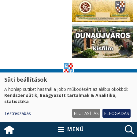
Süti beállítások
impresszum
|
adatvédelem
|
A honlap sütiket használ a jobb működésért az alábbi okokból:
akadálymentesítési nyilatkozat
|
oldaltérkép
|
Rendszer sütik, Beágyazott tartalmak & Analitika,
süti kezelés
statisztika
.
2026. © Dunaújváros MJV Önkormányzata
Testreszabás
ELUTASÍTÁS
ELFOGADÁS
MENÜ