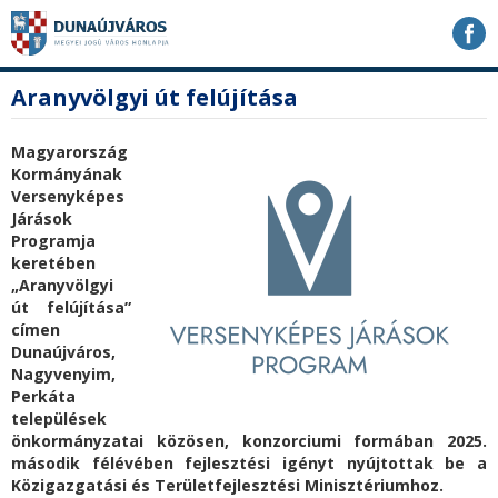
Ugrás
Ugrás
Ugrás
a
a
a
tartalomhoz
navigációhoz
kereséshez
a
fő
Aranyvölgyi út felújítása
honlapon
tartalom
Magyarország
Kormányának
Versenyképes
Járások
Programja
keretében
„Aranyvölgyi
út felújítása”
címen
Dunaújváros,
Nagyvenyim,
Perkáta
települések
önkormányzatai közösen, konzorciumi formában 2025.
második félévében fejlesztési igényt nyújtottak be a
Közigazgatási és Területfejlesztési Minisztériumhoz.