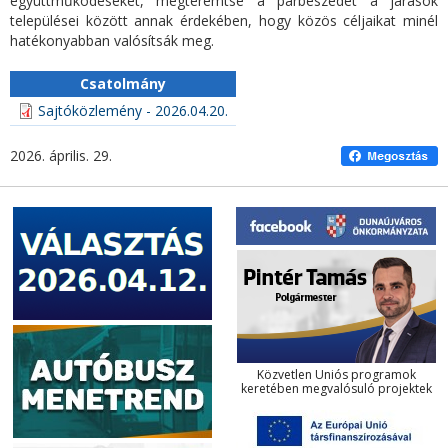
együttműködéseket, megteremtse a párbeszédet a járások
települései között annak érdekében, hogy közös céljaikat minél
hatékonyabban valósítsák meg.
Csatolmány
Sajtóközlemény - 2026.04.20.
2026. április. 29.
Közvetlen Uniós programok
keretében megvalósuló projektek