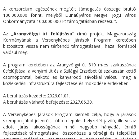
A konzorcium egészének megítélt támogatás összege bruttó
100.000.000 forint, melyből Dunaújváros Megyei Jogú Város
Önkormányzata 100.000.000 Ft támogatásban részesült.
Az
„Aranyvölgyi út felújítása”
című projekt Magyarország
Kormányának a Versenyképes Járások Program keretében
biztosított vissza nem térítendő támogatásával, hazai forrásból
valósul meg.
A program keretében az Aranyvölgyi út 310 m-es szakaszának
útfelújítása, a Venyimi út és a Szilágyi Erzsébet út szakaszán kettő
csomóponttal, bekötő és kanyarodó sávokkal valósul meg a
közlekedési infrastruktúra fejlesztése és működése érdekében.
A beruházás kezdete: 2026.01.01.
A beruházás várható befejezése: 2027.06.30.
A Versenyképes Járások Program kiemelt célja, hogy a járások
szempontjából jelentős, több település helyzetét javító, illetve az
adott járás lakosságának minél nagyobb hányadát érintő
fejlesztések támogatásával ösztönözze a térségi és települési