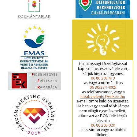
Ha lakossági közvilágítással
kapcsolatos észrevétele van,
kérjük hívja az ingyenes
06 80 205 413
-as vagy a normál díjas
06 30/334 4005
-as telefonszámot, vagy a
hibabejelento@villkorr.hu
e-mail címre küldjön üzenetet.
Ha hat, vagy annál több lámpa
nem világít egymás mellett,
akkor azt az E.ON felé kérjük
jelezni a
06 80 205 020
-as számon vagy az alábbi
linken: