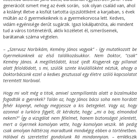
generációt ismert meg az évek során, sok olyan család van, ahol
a kislányt illetve a kisfiút tartotta újszülöttként a karjaiban, s évek
múltán az ő gyermekeiknek is a gyermekorvosa lett. Kedves,
vidám egyénisége derűt sugárzik. Igazi lokálpatrióta, aki mindent
tud a város történetéről, aktív közéletet él, ismerőseinek,
barátainak száma végtelen.
– „
Szervusz Norbikám, Kemény János vagyok” - így mutatkozott be
Gyermekünknek az első találkozásukkor. Nem Doktor, ”csak”
Kemény János. A megilletődött, kissé ijedt Kisgyerek egy pillanat
alatt feloldódott, s mi, szülők szinte kívülállóként néztük, ahogy a
Doktorbácsink ezzel a kedves gesztussal egy életre szóló kapcsolatot
teremtett Norbival.
Hogy mi volt még a titok, amivel szempillantás alatt a bizalmukba
fogadták a gyerekek? Talán az, hogy János bácsi soha nem hordott
fehér köpenyt, nehogy megijessze a kis betegeket. Vagy az, hogy
azonnal a lurkóra figyelt, őt kérdezte, hogy: „mi a baj, elmondod
nekem?” Így a vizsgálat nem félelmet, hanem biztonságot jelentett,
mert a Gyermek komolyan vette, hogy komolyan veszik. Mi pedig
csak amolyan háttérzaj maradtunk mindvégig ebben a történetben.
Hálával és szeretettel gondolunk Rá mindannyian. –
emlékszik