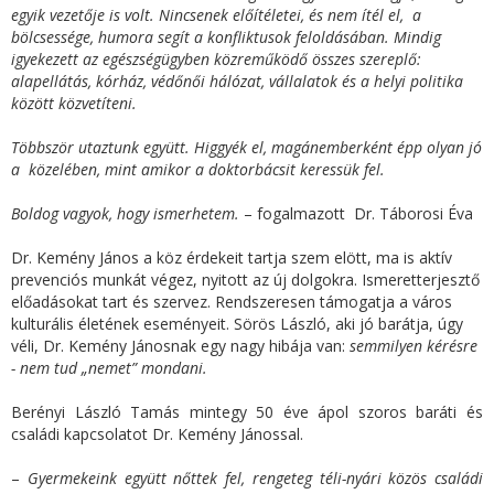
egyik vezetője is volt. Nincsenek előítéletei, és nem ítél el, a
bölcsessége, humora segít a konfliktusok feloldásában. Mindig
igyekezett az egészségügyben közreműködő összes szereplő:
alapellátás, kórház, védőnői hálózat, vállalatok és a helyi politika
között közvetíteni.
Többször utaztunk együtt. Higgyék el, magánemberként épp olyan jó
a közelében, mint amikor a doktorbácsit keressük fel.
Boldog vagyok, hogy ismerhetem.
– fogalmazott Dr. Táborosi Éva
Dr. Kemény János a köz érdekeit tartja szem elött, ma is aktív
prevenciós munkát végez, nyitott az új dolgokra. Ismeretterjesztő
előadásokat tart és szervez. Rendszeresen támogatja a város
kulturális életének eseményeit. Sörös László, aki jó barátja, úgy
véli, Dr. Kemény Jánosnak egy nagy hibája van:
semmilyen kérésre
- nem tud „nemet” mondani.
Berényi László Tamás mintegy 50 éve ápol szoros baráti és
családi kapcsolatot Dr. Kemény Jánossal.
–
Gyermekeink együtt nőttek fel, rengeteg téli-nyári közös családi