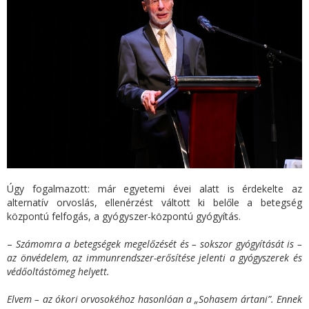
Úgy fogalmazott: már egyetemi évei alatt is érdekelte az
alternatív orvoslás, ellenérzést váltott ki belőle a betegség
központú felfogás, a gyógyszer-központú gyógyítás.
–
Számomra a betegségek megelőzését és – sokszor gyógyítását is –
az önvédelem, az immunrendszer-erősítése jelenti a gyógyszerek és
védőoltástömeg helyett.
Elvem – az ókori orvosokéhoz hasonlóan a „Sohasem ártani”. Ennek