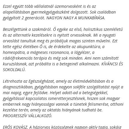
Ezzel együtt több vállalatnál üzemorvosként is és az
alapellátásban gyermekgyógyászként dolgozott. Sok családban
gyógyított 2 generációt. NAGYON NAGY A MUNKABÍRÁSA.
Beszélgettünk a szakmáról. Ő egyike az első, holisztikus szemléletű
és az alternatív kezelésekre is nyitott orvosoknak. Mi a nyugati
orvoslást tanultuk meg és próbáljuk magas szinten művelni. Ezt
tette egész életében Ő is, de érdekelte az akupunktúra, a
homeopátia, a mágneses rezonancia, a lágylézer, a
rádiófrekvenciás terápia és még sok minden. Ami nem számított
kuruzslásnak, azt próbálta is a betegeinél alkalmazni. KÍVÁNCSI ÉS
SOKOLDALÚ.
Létrehozta az Egészségházat, amely az életmódváltásban és a
diagnosztikában, gyógyításban nagyon sokféle szolgáltatást nyújt a
mai napig, egyre fejlődve. Helyet adott-ad a betegségekkel,
gyógyítással kapcsolatos ismeretterjesztésnek, hiszen sok magyar
embernek nagy hiányosságai vannak a tünetek felismerése, otthoni
kezelése terén, amely az oktatás hiányának tudható be.
PROGRESSZÍV VÁLLALKOZÓ.
ERŐS KOVÁSZ. A háziorvos közösségnek nagyon aktív tagja, sokáig