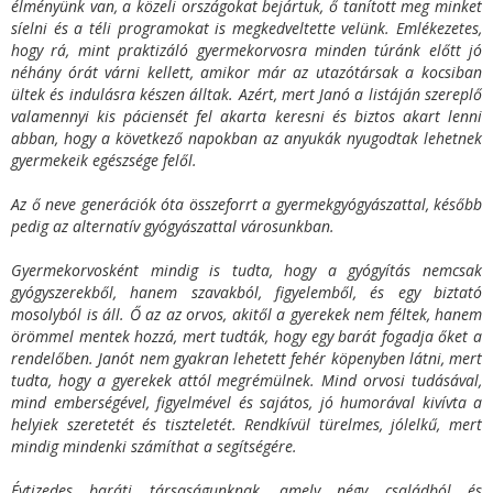
élményünk van, a közeli országokat bejártuk, ő tanított meg minket
síelni és a téli programokat is megkedveltette velünk. Emlékezetes,
hogy rá, mint praktizáló gyermekorvosra minden túránk előtt jó
néhány órát várni kellett, amikor már az utazótársak a kocsiban
ültek és indulásra készen álltak. Azért, mert Janó a listáján szereplő
valamennyi kis páciensét fel akarta keresni és biztos akart lenni
abban, hogy a következő napokban az anyukák nyugodtak lehetnek
gyermekeik egészsége felől.
Az ő neve generációk óta összeforrt a gyermekgyógyászattal, később
pedig az alternatív gyógyászattal városunkban.
Gyermekorvosként mindig is tudta, hogy a gyógyítás nemcsak
gyógyszerekből, hanem szavakból, figyelemből, és egy biztató
mosolyból is áll. Ő az az orvos, akitől a gyerekek nem féltek, hanem
örömmel mentek hozzá, mert tudták, hogy egy barát fogadja őket a
rendelőben. Janót nem gyakran lehetett fehér köpenyben látni, mert
tudta, hogy a gyerekek attól megrémülnek. Mind orvosi tudásával,
mind emberségével, figyelmével és sajátos, jó humorával kivívta a
helyiek szeretetét és tiszteletét. Rendkívül türelmes, jólelkű, mert
mindig mindenki számíthat a segítségére.
Évtizedes baráti társaságunknak, amely négy családból és