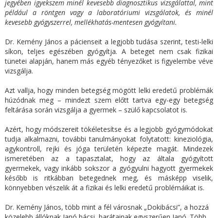
jegyében igyekszem minél kevesebb diagnosztikus vizsgálattal, mint
például a röntgen vagy a laboratóriumi vizsgálatok, és minél
kevesebb gyógyszerrel, mellékhatás-mentesen gyógyítani.
Dr. Kemény János a pácienseit a legjobb tudása szerint, testi-lelki
síkon, teljes egészében gyógyítja. A beteget nem csak fizikai
tünetei alapján, hanem más egyéb tényezőket is figyelembe véve
vizsgálja.
Azt vallja, hogy minden betegség mögött lelki eredetű problémák
húzódnak meg – mindezt szem előtt tartva egy-egy betegség
feltárása során vizsgálja a gyermek – szülő kapcsolatot is.
Azért, hogy módszereit tökéletesítse és a legjobb gyógymódokat
tudja alkalmazni, további tanulmányokat folytatott: kineziológia,
agykontroll, rejki és jóga területén képezte magát. Mindezek
ismeretében az a tapasztalat, hogy az általa gyógyított
gyermekek, vagy inkább sokszor a gyógyulni hagyott gyermekek
később is ritkábban betegednek meg, és másképp viselik,
könnyebben vészelik át a fizikai és lelki eredetű problémáikat is.
Dr. Kemény János, több mint a fél városnak „Dokibácsi”, a hozzá
közelebb állóknak Janó bácsi, barátainak egyszerűen Janó. Több