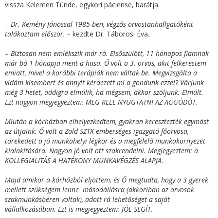
vissza Kelemen Tünde, egykori páciense, barátja.
–
Dr. Kemény Jánossal 1985-ben, végzős orvostanhallgatóként
talákoztam először. –
kezdte Dr. Táborosi Éva
.
–
Biztosan nem emlékszik már rá. Elsőszülött, 11 hónapos fiamnak
már bő 1 hónapja ment a hasa. Ő volt a 3. orvos, akit felkerestem
emiatt, mivel a korábbi terápiák nem váltak be. Megvizsgálta a
vidám kisembert és annyit kérdezett mi a gondunk ezzel? Várjunk
még 3 hetet, addigra elmúlik, ha mégsem, akkor szóljunk. Elmúlt.
Ezt nagyon megjegyeztem: MEG KELL NYUGTATNI AZ AGGÓDÓT.
Miután a kórházban elhelyezkedtem, gyakran keresztezték egymást
az útjaink. Ő volt a Zöld SZTK emberséges igazgató főorvosa,
törekedett a jó munkahelyi légkör és a megfelelő munkakörnyezet
kialakítására. Nagyon jó volt ott szakrendelni. Megjegyeztem: a
KOLLEGIALITÁS A HATÉKONY MUNKAVÉGZÉS ALAPJA.
Majd amikor a kórházból eljöttem, és Ő megtudta, hogy a 3 gyerek
mellett szükségem lenne másodállásra (akkoriban az orvosok
szakmunkásbéren voltak), adott rá lehetőséget a saját
vállalkozásában. Ezt is megjegyeztem: JÓL SEGÍT.