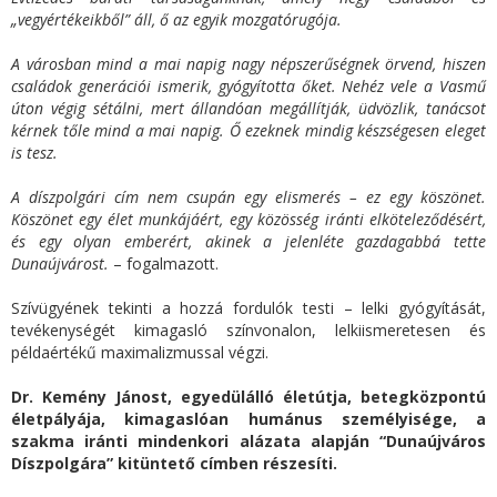
„vegyértékeikből” áll, ő az egyik mozgatórugója.
A városban mind a mai napig nagy népszerűségnek örvend, hiszen
családok generációi ismerik, gyógyította őket. Nehéz vele a Vasmű
úton végig sétálni, mert állandóan megállítják, üdvözlik, tanácsot
kérnek tőle mind a mai napig. Ő ezeknek mindig készségesen eleget
is tesz.
A díszpolgári cím nem csupán egy elismerés – ez egy köszönet.
Köszönet egy élet munkájáért, egy közösség iránti elköteleződésért,
és egy olyan emberért, akinek a jelenléte gazdagabbá tette
Dunaújvárost.
– fogalmazott.
Szívügyének tekinti a hozzá fordulók testi – lelki gyógyítását,
tevékenységét kimagasló színvonalon, lelkiismeretesen és
példaértékű maximalizmussal végzi.
Dr. Kemény Jánost, egyedülálló életútja, betegközpontú
életpályája, kimagaslóan humánus személyisége, a
szakma iránti mindenkori alázata alapján “Dunaújváros
Díszpolgára” kitüntető címben részesíti.