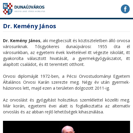
Ugrás
Ugrás
Ugrás
a
a
a
tartalomhoz
navigációhoz
kereséshez
a
fő
Dr. Kemény János
honlapon
tartalom
Dr. Kemény János
, aki megbecsült és köztiszteletben álló orvosa
városunknak. Tősgyökeres dunaújvárosi: 1955 óta él
városunkban, az egyetemi évek kivételével itt végezte iskoláit, itt
gyakorolta választott hivatását, a gyermekgyógyászatot, itt
alapított családot, és itt teremtett otthont.
Orvosi diplomáját 1972-ben, a Pécsi Orvostudományi Egyetem
Általános Orvosi Karán szerezte meg. Négy év után gyermek-
háziorvos lett, majd ezen a területen dolgozott 2011-ig.
Az orvoslást és gyógyítást holisztikus szemlélettel közelíti meg.
Már korán, egyetemi évei alatt is foglalkoztatta az alternatív
orvoslás és az abban rejlő lehetőségek kihasználása.