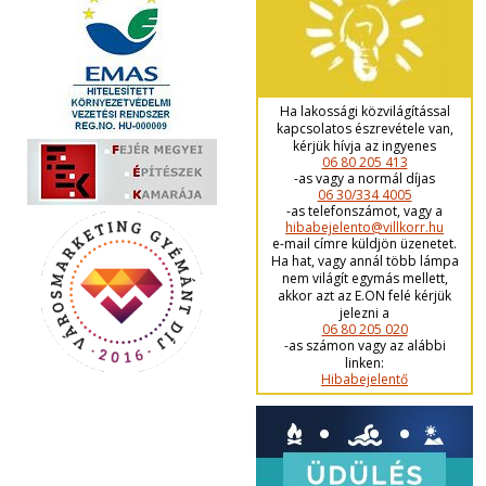
Ha lakossági közvilágítással
kapcsolatos észrevétele van,
kérjük hívja az ingyenes
06 80 205 413
-as vagy a normál díjas
06 30/334 4005
-as telefonszámot, vagy a
hibabejelento@villkorr.hu
e-mail címre küldjön üzenetet.
Ha hat, vagy annál több lámpa
nem világít egymás mellett,
akkor azt az E.ON felé kérjük
jelezni a
06 80 205 020
-as számon vagy az alábbi
linken:
Hibabejelentő