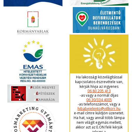
Ha lakossági közvilágítással
kapcsolatos észrevétele van,
kérjük hívja az ingyenes
06 80 205 413
-as vagy a normál díjas
06 30/334 4005
-as telefonszámot, vagy a
hibabejelento@villkorr.hu
e-mail címre küldjön üzenetet.
Ha hat, vagy annál több lámpa
nem világít egymás mellett,
akkor azt az E.ON felé kérjük
jelezni a