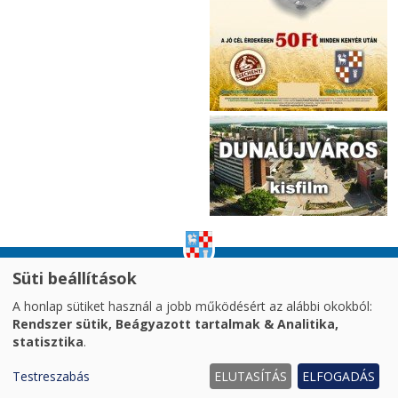
Süti beállítások
impresszum
|
adatvédelem
|
A honlap sütiket használ a jobb működésért az alábbi okokból:
akadálymentesítési nyilatkozat
|
oldaltérkép
|
Rendszer sütik, Beágyazott tartalmak & Analitika,
süti kezelés
statisztika
.
2026. © Dunaújváros MJV Önkormányzata
Testreszabás
ELUTASÍTÁS
ELFOGADÁS