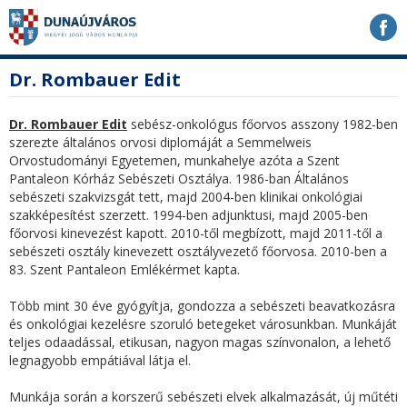
Ugrás
Ugrás
Ugrás
a
a
a
tartalomhoz
navigációhoz
kereséshez
a
fő
Dr. Rombauer Edit
honlapon
tartalom
Dr. Rombauer Edit
sebész-onkológus főorvos asszony 1982-ben
szerezte általános orvosi diplomáját a Semmelweis
Orvostudományi Egyetemen, munkahelye azóta a Szent
Pantaleon Kórház Sebészeti Osztálya. 1986-ban Általános
sebészeti szakvizsgát tett, majd 2004-ben klinikai onkológiai
szakképesítést szerzett. 1994-ben adjunktusi, majd 2005-ben
főorvosi kinevezést kapott. 2010-től megbízott, majd 2011-től a
sebészeti osztály kinevezett osztályvezető főorvosa. 2010-ben a
83. Szent Pantaleon Emlékérmet kapta.
Több mint 30 éve gyógyítja, gondozza a sebészeti beavatkozásra
és onkológiai kezelésre szoruló betegeket városunkban. Munkáját
teljes odaadással, etikusan, nagyon magas színvonalon, a lehető
legnagyobb empátiával látja el.
Munkája során a korszerű sebészeti elvek alkalmazását, új műtéti