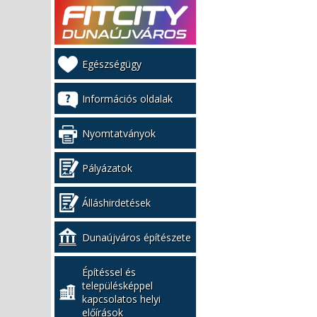
Kiemelt
Egészségügy
bal
menü
Információs oldalak
Nyomtatványok
Pályázatok
Álláshirdetések
Dunaújváros építészete
Építéssel és
településképpel
kapcsolatos helyi
előírások