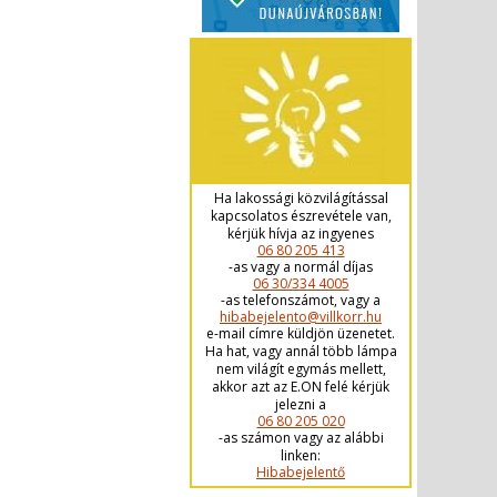
Ha lakossági közvilágítással
kapcsolatos észrevétele van,
kérjük hívja az ingyenes
06 80 205 413
-as vagy a normál díjas
06 30/334 4005
-as telefonszámot, vagy a
hibabejelento@villkorr.hu
e-mail címre küldjön üzenetet.
Ha hat, vagy annál több lámpa
nem világít egymás mellett,
akkor azt az E.ON felé kérjük
jelezni a
06 80 205 020
-as számon vagy az alábbi
linken:
Hibabejelentő