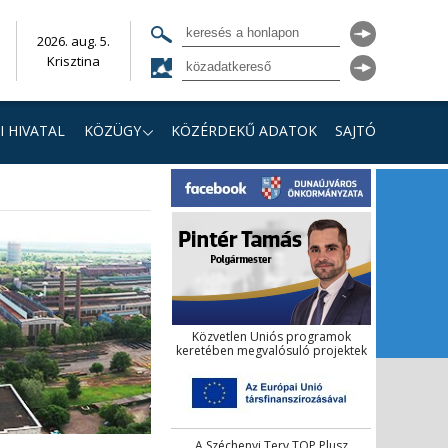
2026. aug. 5.
Krisztina
I HIVATAL
KÖZÜGY
KÖZÉRDEKŰ ADATOK
SAJTÓ
Közvetlen Uniós programok
keretében megvalósuló projektek
A Széchenyi Terv TOP Plusz