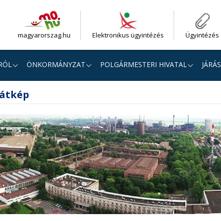
magyarorszag.hu
Elektronikus ügyintézés
Ügyintézés
RÓL
ÖNKORMÁNYZAT
POLGÁRMESTERI HIVATAL
JÁRÁS
látkép