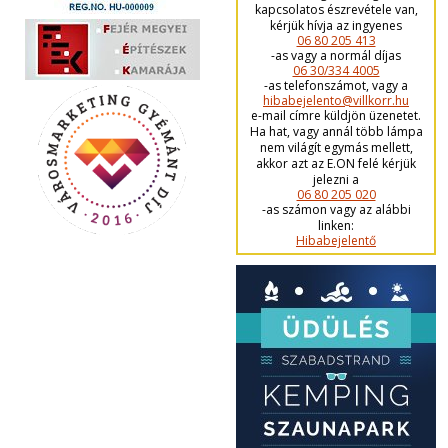
kapcsolatos észrevétele van,
kérjük hívja az ingyenes
06 80 205 413
-as vagy a normál díjas
06 30/334 4005
-as telefonszámot, vagy a
hibabejelento@villkorr.hu
e-mail címre küldjön üzenetet.
Ha hat, vagy annál több lámpa
nem világít egymás mellett,
akkor azt az E.ON felé kérjük
jelezni a
06 80 205 020
-as számon vagy az alábbi
linken:
Hibabejelentő