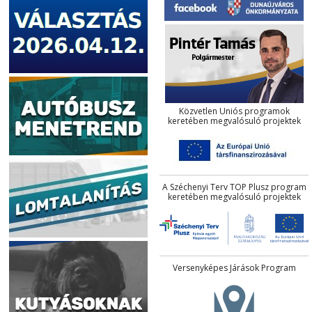
Közvetlen Uniós programok
keretében megvalósuló projektek
A Széchenyi Terv TOP Plusz program
keretében megvalósuló projektek
Versenyképes Járások Program