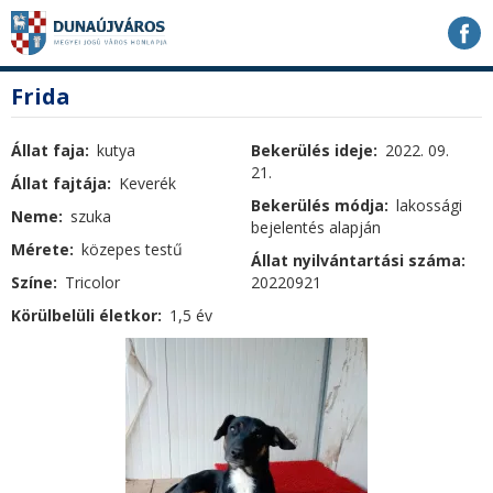
Ugrás
Ugrás
Ugrás
a
a
a
tartalomhoz
navigációhoz
kereséshez
a
fő
Frida
honlapon
tartalom
Állat faja
kutya
Bekerülés ideje
2022. 09.
21.
Állat fajtája
Keverék
Bekerülés módja
lakossági
Neme
szuka
bejelentés alapján
Mérete
közepes testű
Állat nyilvántartási száma
Színe
Tricolor
20220921
Körülbelüli életkor
1,5 év