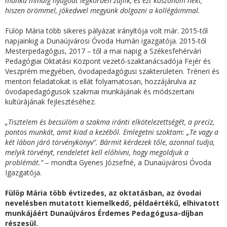
munka mindig nyugodt légkörben zajlik, és ezt köszönöm neki,
hiszen örömmel, jókedvvel megyünk dolgozni a kollégáimmal.
Fülöp Mária több sikeres pályázat irányítója volt már. 2015-től
napjainkig a Dunaújvárosi Óvoda Humán igazgatója. 2015-től
Mesterpedagógus, 2017 – től a mai napig a Székesfehérvári
Pedagógiai Oktatási Központ vezető-szaktanácsadója Fejér és
Veszprém megyében, óvodapedagógusi szakterületen. Tréneri és
mentori feladatokat is ellát folyamatosan, hozzájárulva az
óvodapedagógusok szakmai munkájának és módszertani
kultúrájának fejlesztéséhez.
„Tisztelem és becsülöm a szakma iránti elkötelezettségét, a precíz,
pontos munkát, amit kiad a kezéből. Emlegetni szoktam: „Te vagy a
két lábon járó törvénykönyv”. Bármit kérdezek tőle, azonnal tudja,
melyik törvényt, rendeletet kell előhívni, hogy megoldjuk a
problémát.”
– mondta Gyenes Józsefné, a Dunaújvárosi Óvoda
Igazgatója.
Fülöp Mária több évtizedes, az oktatásban, az óvodai
nevelésben mutatott kiemelkedő, példaértékű, elhivatott
munkájáért Dunaújváros Érdemes Pedagógusa-díjban
részesül.