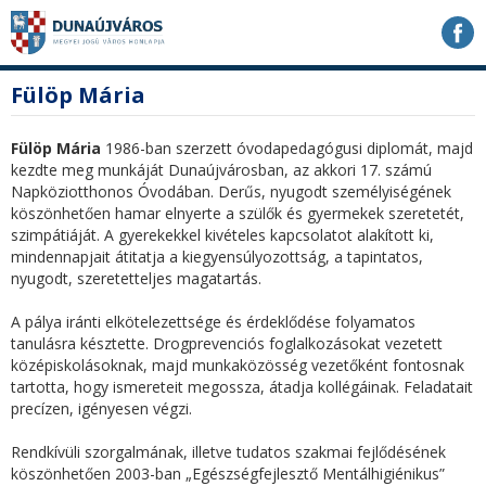
Ugrás
Ugrás
Ugrás
a
a
a
tartalomhoz
navigációhoz
kereséshez
a
fő
Fülöp Mária
honlapon
tartalom
Fülöp Mária
1986-ban szerzett óvodapedagógusi diplomát, majd
kezdte meg munkáját Dunaújvárosban, az akkori 17. számú
Napköziotthonos Óvodában. Derűs, nyugodt személyiségének
köszönhetően hamar elnyerte a szülők és gyermekek szeretetét,
szimpátiáját. A gyerekekkel kivételes kapcsolatot alakított ki,
mindennapjait átitatja a kiegyensúlyozottság, a tapintatos,
nyugodt, szeretetteljes magatartás.
A pálya iránti elkötelezettsége és érdeklődése folyamatos
tanulásra késztette. Drogprevenciós foglalkozásokat vezetett
középiskolásoknak, majd munkaközösség vezetőként fontosnak
tartotta, hogy ismereteit megossza, átadja kollégáinak. Feladatait
precízen, igényesen végzi.
Rendkívüli szorgalmának, illetve tudatos szakmai fejlődésének
köszönhetően 2003-ban „Egészségfejlesztő Mentálhigiénikus”