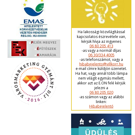
Ha lakossági közvilágítással
kapcsolatos észrevétele van,
kérjük hívja az ingyenes
06 80 205 413
-as vagy a normál díjas
06 30/334 4005
-as telefonszámot, vagy a
hibabejelento@villkorr.hu
e-mail címre küldjön üzenetet.
Ha hat, vagy annál több lámpa
nem világít egymás mellett,
akkor azt az E.ON felé kérjük
jelezni a
06 80 205 020
-as számon vagy az alábbi
linken:
Hibabejelentő