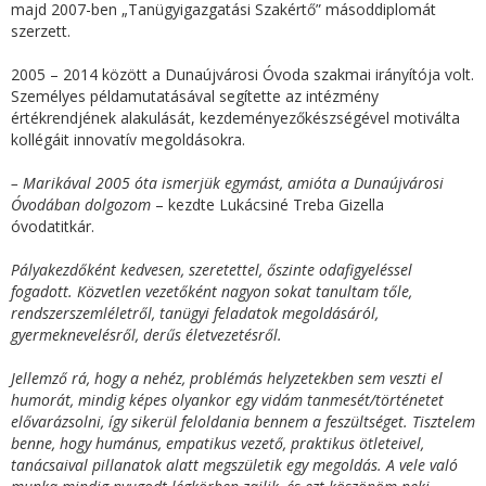
majd 2007-ben „Tanügyigazgatási Szakértő” másoddiplomát
szerzett.
2005 – 2014 között a Dunaújvárosi Óvoda szakmai irányítója volt.
Személyes példamutatásával segítette az intézmény
értékrendjének alakulását, kezdeményezőkészségével motiválta
kollégáit innovatív megoldásokra.
– Marikával 2005 óta ismerjük egymást, amióta a Dunaújvárosi
Óvodában dolgozom
– kezdte Lukácsiné Treba Gizella
óvodatitkár.
Pályakezdőként kedvesen, szeretettel, őszinte odafigyeléssel
fogadott. Közvetlen vezetőként nagyon sokat tanultam tőle,
rendszerszemléletről, tanügyi feladatok megoldásáról,
gyermeknevelésről, derűs életvezetésről.
Jellemző rá, hogy a nehéz, problémás helyzetekben sem veszti el
humorát, mindig képes olyankor egy vidám tanmesét/történetet
elővarázsolni, így sikerül feloldania bennem a feszültséget. Tisztelem
benne, hogy humánus, empatikus vezető, praktikus ötleteivel,
tanácsaival pillanatok alatt megszületik egy megoldás. A vele való