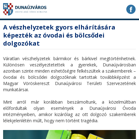
Ugrás
Ugrás
Ugrás
a
a
a
tartalomhoz
navigációhoz
kereséshez
a
fő
A vészhelyzetek gyors elhárítására
honlapon
tartalom
képezték az óvodai és bölcsődei
dolgozókat
Váratlan vészhelyzetek bármikor és bárkivel megtörténhetnek.
Különösen veszélyeztetettek a gyerekek, Dunaújvárosban
azonban szinte minden eshetőségre felkészültek a szakemberek –
óvodai és bölcsődei dolgozóknak tartottak továbbképzést a
Magyar Vöröskereszt Dunaújvárosi Területi Szervezetének
munkatársai.
Mint arról már korábban beszámoltunk, a közelmúltban
előfordultak olyan események a Dunaújvárosi Óvoda
intézményeiben, amikor kizárólag az ott dolgozó szakemberek
lélekjelenlétén múlt, hogy nem történt tragédia.