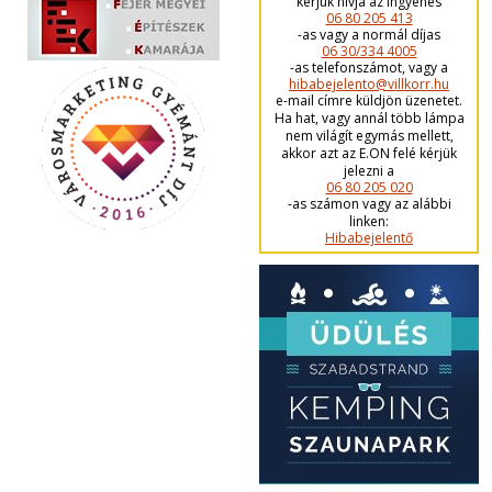
kérjük hívja az ingyenes
06 80 205 413
-as vagy a normál díjas
06 30/334 4005
-as telefonszámot, vagy a
hibabejelento@villkorr.hu
e-mail címre küldjön üzenetet.
Ha hat, vagy annál több lámpa
nem világít egymás mellett,
akkor azt az E.ON felé kérjük
jelezni a
06 80 205 020
-as számon vagy az alábbi
linken:
Hibabejelentő