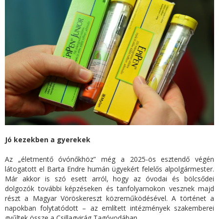
Jó kezekben a gyerekek
Az „életmentő óvónőkhöz” még a 2025-ös esztendő végén
látogatott el Barta Endre humán ügyekért felelős alpolgármester.
Már akkor is szó esett arról, hogy az óvodai és bölcsődei
dolgozók további képzéseken és tanfolyamokon vesznek majd
részt a Magyar Vöröskereszt közreműködésével. A történet a
napokban folytatódott – az említett intézmények szakemberei
gyűltek össze a Csillagvirág Tagóvodában.