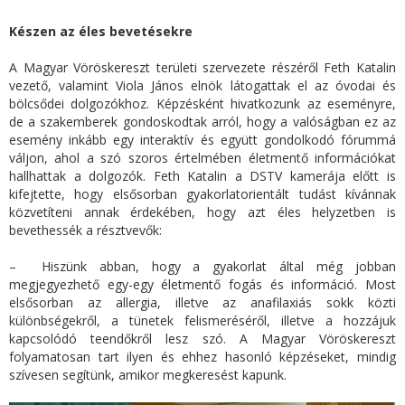
Készen az éles bevetésekre
A Magyar Vöröskereszt területi szervezete részéről Feth Katalin
vezető, valamint Viola János elnök látogattak el az óvodai és
bölcsődei dolgozókhoz. Képzésként hivatkozunk az eseményre,
de a szakemberek gondoskodtak arról, hogy a valóságban ez az
esemény inkább egy interaktív és együtt gondolkodó fórummá
váljon, ahol a szó szoros értelmében életmentő információkat
hallhattak a dolgozók. Feth Katalin a DSTV kamerája előtt is
kifejtette, hogy elsősorban gyakorlatorientált tudást kívánnak
közvetíteni annak érdekében, hogy azt éles helyzetben is
bevethessék a résztvevők:
–
Hiszünk abban, hogy a gyakorlat által még jobban
megjegyezhető egy-egy életmentő fogás és információ. Most
elsősorban az allergia, illetve az anafilaxiás sokk közti
különbségekről, a tünetek felismeréséről, illetve a hozzájuk
kapcsolódó teendőkről lesz szó. A Magyar Vöröskereszt
folyamatosan tart ilyen és ehhez hasonló képzéseket, mindig
szívesen segítünk, amikor megkeresést kapunk.