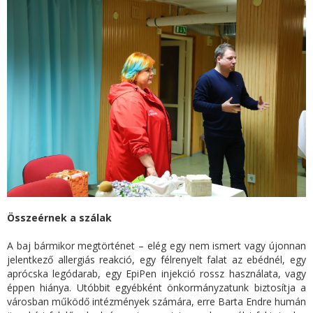
Összeérnek a szálak
A baj bármikor megtörténet – elég egy nem ismert vagy újonnan
jelentkező allergiás reakció, egy félrenyelt falat az ebédnél, egy
aprócska legódarab, egy EpiPen injekció rossz használata, vagy
éppen hiánya. Utóbbit egyébként önkormányzatunk biztosítja a
városban működő intézmények számára, erre Barta Endre humán