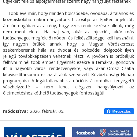
ügyekért felelős alpolgármester szerint nagy hangsúlyt fektetnek:
– Több éve már, hogy minden bölcsődébe, óvodába, általános és
középiskolába önkormányzatunk biztosítja az EpiPen injekciót,
ám önmagában az a tény, hogy ezek rendelkezésre állnak, még
nem ment életet. Ha baj van, akár az injekciót, akár más
tudásanyagot megfelelő módon és felkészültséggel kell használni,
így nagyon örülök annak, hogy a Magyar Vöröskereszt
szakembereinek hála az óvodai és bölcsődei dolgozók ilyen
jellegű továbbképzésen vehetnek részt. A jövőben is próbáljuk
felhívni minél több ember figyelmét ezekre a témákra, gondolva
itt a nagyobb városi rendezvényekre, vagy akár Orosz Csaba
képviselőtársamra és az általuk szervezett Közbiztonsági Hónap
programjaira. A legártatlanabb szituáció is átfordulhat fenyegető
vészhelyzetté – nem lehet elégszer hangsúlyozni az
életmentéshez köthető tudásanyagok fontosságát!
módosítva
2026. február. 05.