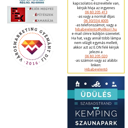
kapcsolatos észrevétele van,
kérjük hívja az ingyenes
06 80 205 413
-as vagy a normál díjas
06 30/334 4005
-as telefonszámot, vagy a
hibabejelento@villkorr.hu
e-mail címre küldjön üzenetet.
Ha hat, vagy annál több lámpa
nem világít egymás mellett,
akkor azt az E.ON felé kérjük
jelezni a
06 80 205 020
-as számon vagy az alábbi
linken:
Hibabejelentő