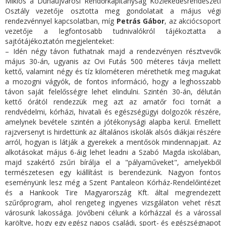
Miklós a Dunaújvárosi Rendőrkapitányság Közlekedésrendészeti
Osztály vezetője osztotta meg gondolatait a május végi
rendezvénnyel kapcsolatban, míg
Petrás Gábor
, az akciócsoport
vezetője a legfontosabb tudnivalókról tájékoztatta a
sajtótájékoztatón megjelenteket:
– Idén négy távon futhatnak majd a rendezvényen résztvevők
május 30-án, ugyanis az Ovi Futás 500 méteres távja mellett
kettő, valamint négy és tíz kilométeren mérethetik meg magukat
a mozogni vágyók, de fontos információ, hogy a leghosszabb
távon saját felelősségre lehet elindulni. Szintén 30-án, délután
kettő órától rendezzük meg azt az amatőr foci tornát a
rendvédelmi, kórházi, hivatali és egészségügyi dolgozók részére,
amelynek bevétele szintén a jótékonysági alapba kerül. Emellett
rajzversenyt is hirdettünk az általános iskolák alsós diákjai részére
arról, hogyan is látják a gyerekek a mentősök mindennapjait. Az
alkotásokat május 6-áig lehet leadni a Szabó Magda iskolában,
majd szakértő zsűri bírálja el a "pályaműveket", amelyekből
természetesen egy kiállítást is berendezünk. Nagyon fontos
eseményünk lesz még a Szent Pantaleon Kórház-Rendelőintézet
és a Hankook Tire Magyarország Kft. által megrendezett
szűrőprogram, ahol rengeteg ingyenes vizsgálaton vehet részt
városunk lakossága. Jövőbeni célunk a kórházzal és a várossal
karöltve, hogy egy egész napos családi, sport- és egészségnapot