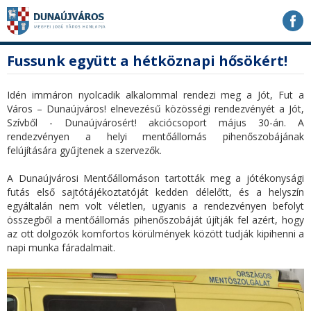
Ugrás
Ugrás
Ugrás
a
a
a
tartalomhoz
navigációhoz
kereséshez
a
fő
Fussunk együtt a hétköznapi hősökért!
honlapon
tartalom
Idén immáron nyolcadik alkalommal rendezi meg a Jót, Fut a
Város – Dunaújváros! elnevezésű közösségi rendezvényét a Jót,
Szívből - Dunaújvárosért! akciócsoport május 30-án. A
rendezvényen a helyi mentőállomás pihenőszobájának
felújítására gyűjtenek a szervezők.
A Dunaújvárosi Mentőállomáson tartották meg a jótékonysági
futás első sajtótájékoztatóját kedden délelőtt, és a helyszín
egyáltalán nem volt véletlen, ugyanis a rendezvényen befolyt
összegből a mentőállomás pihenőszobáját újítják fel azért, hogy
az ott dolgozók komfortos körülmények között tudják kipihenni a
napi munka fáradalmait.