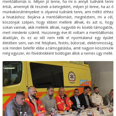
mentőállomás is. Milyen jó lenne, ha mi is annyit tudnánk tenni
értük, amennyit ők tesznek a betegekért, milyen jó lenne, ha az ő
munkakörülményeiket is olyanná tudnánk tenni, ami méltó ehhez
a hivatáshoz. Bejárva a mentőállomást, megnéztem, mi a cél,
köszönjük szépen, hogy ebben mellénk állnak, és azt is, hogy
sokan vannak, akik mellénk állnak, nagyobb és kisebb támogatók,
mert mindenki számít. Huszonegy éve itt voltam a mentőállomás
átadóján, és ez az idő nem telik el nyomtalanul egy épület
életében sem, van mit felújítani, festés, bútorzat, elektromosság,
sok minden belefér ebbe a támogatásba, amit nagyon köszönünk
még egyszer, én fővédnökként boldogan állok a nemes ügy mellé.