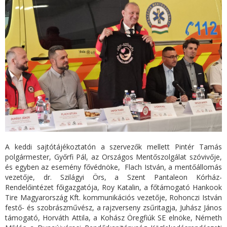
A keddi sajtótájékoztatón a szervezők mellett Pintér Tamás
polgármester, Győrfi Pál, az Országos Mentőszolgálat szóvivője,
és egyben az esemény fővédnöke, Flach István, a mentőállomás
vezetője, dr. Szilágyi Örs, a Szent Pantaleon Kórház-
Rendelőintézet főigazgatója, Roy Katalin, a főtámogató Hankook
Tire Magyarország Kft. kommunikációs vezetője, Rohonczi István
festő- és szobrászművész, a rajzverseny zsűritagja, Juhász János
támogató, Horváth Attila, a Kohász Öregfiúk SE elnöke, Németh