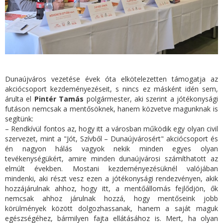
Dunaújváros vezetése évek óta elkötelezetten támogatja az
akciócsoport kezdeményezéseit, s nincs ez másként idén sem,
árulta el
Pintér Tamás
polgármester, aki szerint a jótékonysági
futáson nemcsak a mentősöknek, hanem közvetve magunknak is
segítünk:
– Rendkívül fontos az, hogy itt a városban működik egy olyan civil
szervezet, mint a "Jót, Szívből – Dunaújvárosért" akciócsoport és
én nagyon hálás vagyok nekik minden egyes olyan
tevékenységükért, amire minden dunaújvárosi számíthatott az
elmúlt években. Mostani kezdeményezésüknél valójában
mindenki, aki részt vesz ezen a jótékonysági rendezvényen, akik
hozzájárulnak ahhoz, hogy itt, a mentőállomás fejlődjön, ők
nemcsak ahhoz járulnak hozzá, hogy mentőseink jobb
körülmények között dolgozhassanak, hanem a saját maguk
egészségéhez, bármilyen fajta ellátásához is. Mert, ha olyan