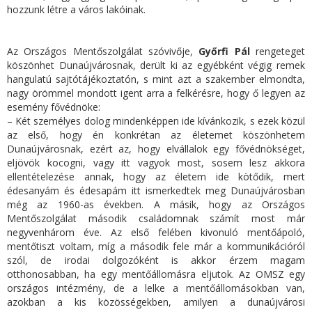
hozzunk létre a város lakóinak.
Az Országos Mentőszolgálat szóvivője,
Győrfi Pál
rengeteget
köszönhet Dunaújvárosnak, derült ki az egyébként végig remek
hangulatú sajtótájékoztatón, s mint azt a szakember elmondta,
nagy örömmel mondott igent arra a felkérésre, hogy ő legyen az
esemény fővédnöke:
– Két személyes dolog mindenképpen ide kívánkozik, s ezek közül
az első, hogy én konkrétan az életemet köszönhetem
Dunaújvárosnak, ezért az, hogy elvállalok egy fővédnökséget,
eljövök kocogni, vagy itt vagyok most, sosem lesz akkora
ellentételezése annak, hogy az életem ide kötődik, mert
édesanyám és édesapám itt ismerkedtek meg Dunaújvárosban
még az 1960-as években. A másik, hogy az Országos
Mentőszolgálat második családomnak számít most már
negyvenhárom éve. Az első felében kivonuló mentőápoló,
mentőtiszt voltam, míg a második fele már a kommunikációról
szól, de irodai dolgozóként is akkor érzem magam
otthonosabban, ha egy mentőállomásra eljutok. Az OMSZ egy
országos intézmény, de a lelke a mentőállomásokban van,
azokban a kis közösségekben, amilyen a dunaújvárosi