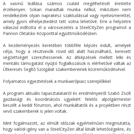
A vasmű leállása számos család megélhetését érintette
érzékenyen. Sokan maradtak munka nélkül, miközben nem
rendelkeztek olyan naprakész szaktudással vagy nyelvismerettel,
amely gyors elhelyezkedést tett volna lehetővé. Erre a helyzetre
válaszul indította el a városvezetés a SteelCityZen programot a
Pannon Oktatási Központtal együttműködésben.
A kezdeményezés keretében többféle képzés indult, amelyek
célja, hogy a résztvevők rövid idő alatt használható, keresett
végzettséget szerezhessenek. Az átképzések mellett lelki és
mentális támogatást nyújtó foglalkozások is elérhetővé váltak az
Útkeresés Segítő Szolgálat szakembereinek közreműködésével.
Folyamatos egyeztetések a munkaerőpiaci szereplőkkel
A program aktuális tapasztalatairól és eredményeiről Szabó Zsolt
gazdasági és koordinációs ügyekért felelős alpolgármester
beszélt a keddi fórumon, ahol munkáltatók és a projektben részt
vevő szakemberek is jelen voltak.
Mint fogalmazott, az elmúlt időszak egyértelműen megmutatta,
hogy valódi igény van a SteelCityZen által kínált lehetőségekre, és