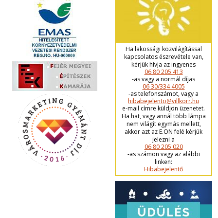
Ha lakossági közvilágítással
kapcsolatos észrevétele van,
kérjük hívja az ingyenes
06 80 205 413
-as vagy a normál díjas
06 30/334 4005
-as telefonszámot, vagy a
hibabejelento@villkorr.hu
e-mail címre küldjön üzenetet.
Ha hat, vagy annál több lámpa
nem világít egymás mellett,
akkor azt az E.ON felé kérjük
jelezni a
06 80 205 020
-as számon vagy az alábbi
linken:
Hibabejelentő