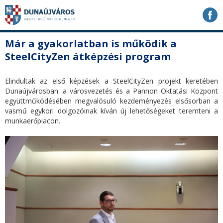
Ugrás
Ugrás
Ugrás
a
a
a
tartalomhoz
navigációhoz
kereséshez
a
fő
Már a gyakorlatban is működik a
honlapon
tartalom
SteelCityZen átképzési program
Elindultak az első képzések a SteelCityZen projekt keretében
Dunaújvárosban: a városvezetés és a Pannon Oktatási Központ
együttműködésében megvalósuló kezdeményezés elsősorban a
vasmű egykori dolgozóinak kíván új lehetőségeket teremteni a
munkaerőpiacon.