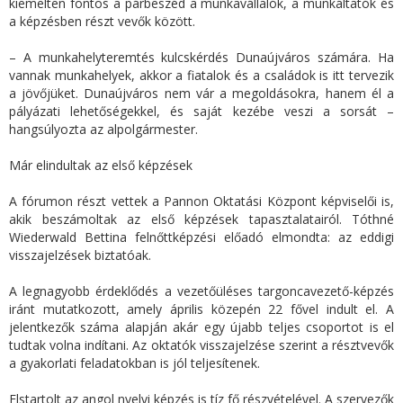
kiemelten fontos a párbeszéd a munkavállalók, a munkáltatók és
a képzésben részt vevők között.
– A munkahelyteremtés kulcskérdés Dunaújváros számára. Ha
vannak munkahelyek, akkor a fiatalok és a családok is itt tervezik
a jövőjüket. Dunaújváros nem vár a megoldásokra, hanem él a
pályázati lehetőségekkel, és saját kezébe veszi a sorsát –
hangsúlyozta az alpolgármester.
Már elindultak az első képzések
A fórumon részt vettek a Pannon Oktatási Központ képviselői is,
akik beszámoltak az első képzések tapasztalatairól. Tóthné
Wiederwald Bettina felnőttképzési előadó elmondta: az eddigi
visszajelzések biztatóak.
A legnagyobb érdeklődés a vezetőüléses targoncavezető-képzés
iránt mutatkozott, amely április közepén 22 fővel indult el. A
jelentkezők száma alapján akár egy újabb teljes csoportot is el
tudtak volna indítani. Az oktatók visszajelzése szerint a résztvevők
a gyakorlati feladatokban is jól teljesítenek.
Elstartolt az angol nyelvi képzés is tíz fő részvételével. A szervezők