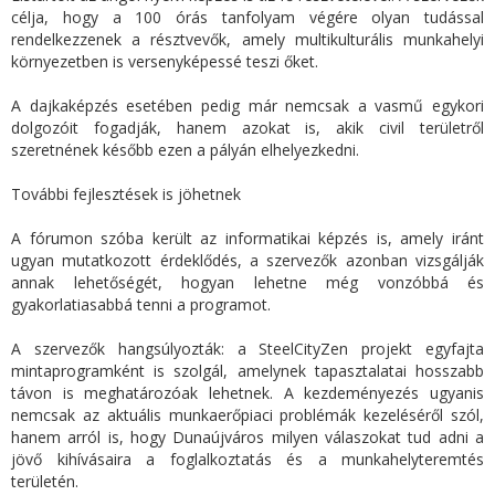
célja, hogy a 100 órás tanfolyam végére olyan tudással
rendelkezzenek a résztvevők, amely multikulturális munkahelyi
környezetben is versenyképessé teszi őket.
A dajkaképzés esetében pedig már nemcsak a vasmű egykori
dolgozóit fogadják, hanem azokat is, akik civil területről
szeretnének később ezen a pályán elhelyezkedni.
További fejlesztések is jöhetnek
A fórumon szóba került az informatikai képzés is, amely iránt
ugyan mutatkozott érdeklődés, a szervezők azonban vizsgálják
annak lehetőségét, hogyan lehetne még vonzóbbá és
gyakorlatiasabbá tenni a programot.
A szervezők hangsúlyozták: a SteelCityZen projekt egyfajta
mintaprogramként is szolgál, amelynek tapasztalatai hosszabb
távon is meghatározóak lehetnek. A kezdeményezés ugyanis
nemcsak az aktuális munkaerőpiaci problémák kezeléséről szól,
hanem arról is, hogy Dunaújváros milyen válaszokat tud adni a
jövő kihívásaira a foglalkoztatás és a munkahelyteremtés
területén.