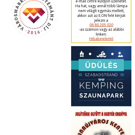
e-mail címre küldjön üzenetet.
Ha hat, vagy annál több lámpa
nem világít egymás mellett,
akkor azt az E.ON felé kérjük
jelezni a
06 80 205 020
-as számon vagy az alábbi
linken:
Hibabejelentő