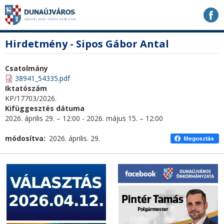
Ugrás
Ugrás
Ugrás
a
a
a
tartalomhoz
navigációhoz
kereséshez
a
fő
Hirdetmény - Sipos Gábor Antal
honlapon
tartalom
Csatolmány
38941_54335.pdf
Iktatószám
KP/17703/2026.
Kifüggesztés dátuma
2026. április 29. – 12:00
-
2026. május 15. – 12:00
módosítva
2026. április. 29.