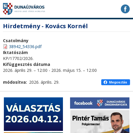
Ugrás
Ugrás
Ugrás
a
a
a
tartalomhoz
navigációhoz
kereséshez
a
fő
Hirdetmény - Kovács Kornél
honlapon
tartalom
Csatolmány
38942_54336.pdf
Iktatószám
KP/17702/2026.
Kifüggesztés dátuma
2026. április 29. – 12:00
-
2026. május 15. – 12:00
módosítva
2026. április. 29.