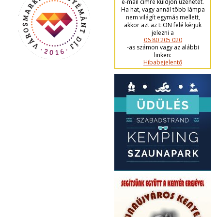
e-mail címre küldjön üzenetet.
Ha hat, vagy annál több lámpa
nem világít egymás mellett,
akkor azt az E.ON felé kérjük
jelezni a
06 80 205 020
-as számon vagy az alábbi
linken:
Hibabejelentő