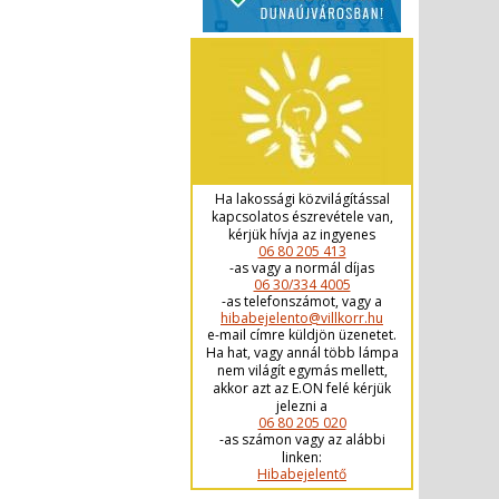
Ha lakossági közvilágítással
kapcsolatos észrevétele van,
kérjük hívja az ingyenes
06 80 205 413
-as vagy a normál díjas
06 30/334 4005
-as telefonszámot, vagy a
hibabejelento@villkorr.hu
e-mail címre küldjön üzenetet.
Ha hat, vagy annál több lámpa
nem világít egymás mellett,
akkor azt az E.ON felé kérjük
jelezni a
06 80 205 020
-as számon vagy az alábbi
linken:
Hibabejelentő