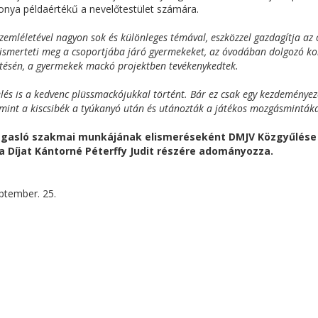
zonya példaértékű a nevelőtestület számára.
szemléletével nagyon sok és különleges témával, eszközzel gazdagítja a
ismerteti meg a csoportjába járó gyermekeket, az óvodában dolgozó koll
ítésén, a gyermekek mackó projektben tevékenykedtek.
és is a kedvenc plüssmackójukkal történt. Bár ez csak egy kezdeményezé
 mint a kiscsibék a tyúkanyó után és utánozták a játékos mozgásmintáka
agasló szakmai munkájának elismeréseként DMJV Közgyűlése
Díjat Kántorné Péterffy Judit részére adományozza.
ptember. 25.