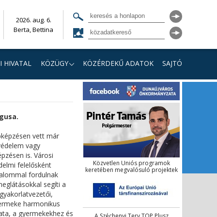
2026. aug. 6.
Berta, Bettina
I HIVATAL
KÖZÜGY
KÖZÉRDEKŰ ADATOK
SAJTÓ
ógusa.
bképzésen vett már
kvédelem vagy
pzésen is. Városi
Közvetlen Uniós programok
elmi felelősként
keretében megvalósuló projektek
izalommal fordulnak
eglátásokkal segíti a
gyakorlatvezetői,
yermeke harmonikus
lata, a gyermekekhez és
A Széchenyi Terv TOP Plusz