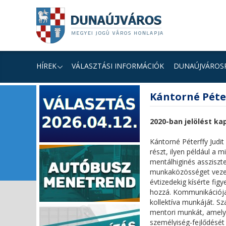
Ugrás
Ugrás
Ugrás
a
a
a
tartalomhoz
navigációhoz
kereséshez
a
honlapon
HÍREK
VÁLASZTÁSI INFORMÁCIÓK
DUNAÚJVÁROS
fő
Kántorné Péter
tartalom
2020-ban jelölést k
Kántorné Péterffy Jud
részt, ilyen például a
mentálhiginés assziszt
munkaközösséget vezet
évtizedekig kísérte fig
hozzá. Kommunikációja 
kollektíva munkáját. Sz
mentori munkát, amely
személyiség-fejlődését