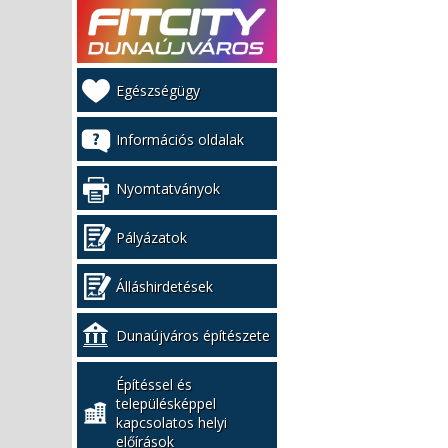
Kiemelt
Egészségügy
bal
menü
Információs oldalak
Nyomtatványok
Pályázatok
Álláshirdetések
Dunaújváros építészete
Építéssel és
településképpel
kapcsolatos helyi
előírások