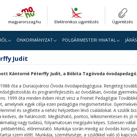
magyarorszag.hu
Elektronikus ügyintézés
Ügyintézés
RÓL
ÖNKORMÁNYZAT
POLGÁRMESTERI HIVATAL
JÁRÁS
ffy Judit
apott Kántorné Péterffy Judit, a Bóbita Tagóvoda óvodapedag
it 1988 óta a Dunaújvárosi Óvoda óvodapedagógusa. Rengeteg továb
 minőségbiztosítás és programfejlesztés az óvodában, óvodai gyerme
ens. 1999 óta minden évben részt vesz a Freinet Pedagógiai Továbbké
, amelynek egyik célja ezen pedagógia megismertetése. Gyermekvéd
yelemmel és segítette a nehéz helyzetben lévő családokat. A szülők b
kedves, de határozott. Megbízható, pontos, lelkiismeretesen és jó m
akmailag nagy tudású, folyamatosan megújulni képes. Szívesen vállal 
 példaértékű, előremutató. Munkája során mindig az óvodás korú g
 tartja szem előtt. Munkája, személyisége, a szülőkkel való jó kapcso