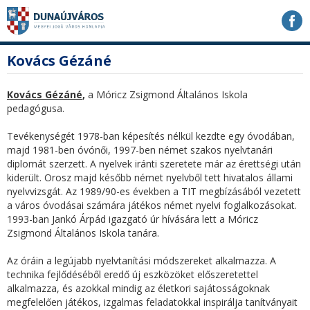
Ugrás
Ugrás
Ugrás
a
a
a
tartalomhoz
navigációhoz
kereséshez
a
fő
Kovács Gézáné
honlapon
tartalom
Kovács Gézáné
,
a Móricz Zsigmond Általános Iskola
pedagógusa.
Tevékenységét 1978-ban képesítés nélkül kezdte egy óvodában,
majd 1981-ben óvónői, 1997-ben német szakos nyelvtanári
diplomát szerzett. A nyelvek iránti szeretete már az érettségi után
kiderült. Orosz majd később német nyelvből tett hivatalos állami
nyelvvizsgát. Az 1989/90-es években a TIT megbízásából vezetett
a város óvodásai számára játékos német nyelvi foglalkozásokat.
1993-ban Jankó Árpád igazgató úr hívására lett a Móricz
Zsigmond Általános Iskola tanára.
Az óráin a legújabb nyelvtanítási módszereket alkalmazza. A
technika fejlődéséből eredő új eszközöket előszeretettel
alkalmazza, és azokkal mindig az életkori sajátosságoknak
megfelelően játékos, izgalmas feladatokkal inspirálja tanítványait