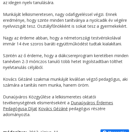
az idegen nyelv tanulására.
Munkáját lelkiismeretesen, nagy odafigyeléssel végzi. Ennek
eredménye, hogy szinte minden tanítványa a nyolcadik év végére
nyelvvizsgát tesz. Osztályfőnökként is sokat tesz a gyermekekért.
Nagy az érdeme abban, hogy a németországi testvériskolával
immár 14 éve szoros baráti együttműködést tudtak kialakítani.
Szintén az ő érdeme, hogy a diákcsereprogram keretében minden
tanévben 2-3 móriczos tanuló több hetet Ingolstadtban tölthet
nyelvtanulás céljából.
Kovács Gézáné szakmai munkáját kiválóan végző pedagógus, aki
számára a tanítás nem munka, hanem öröm.
Dunaújváros Közgyűlése a lelkiismeretes oktatói
tevékenységének elismeréseként a
Dunaújváros Érdemes
Pedagógusa Díjat
Kovács Gézáné
pedagógus részére
adományozta.