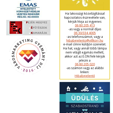
Ha lakossági közvilágítással
kapcsolatos észrevétele van,
kérjük hívja az ingyenes
06 80 205 413
-as vagy a normál díjas
06 30/334 4005
-as telefonszámot, vagy a
hibabejelento@villkorr.hu
e-mail címre küldjön üzenetet.
Ha hat, vagy annál több lámpa
nem világít egymás mellett,
akkor azt az E.ON felé kérjük
jelezni a
06 80 205 020
-as számon vagy az alábbi
linken:
Hibabejelentő