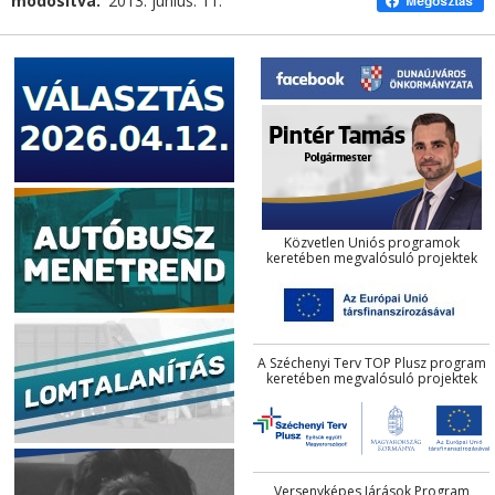
módosítva
2013. június. 11.
Közvetlen Uniós programok
keretében megvalósuló projektek
A Széchenyi Terv TOP Plusz program
keretében megvalósuló projektek
Versenyképes Járások Program