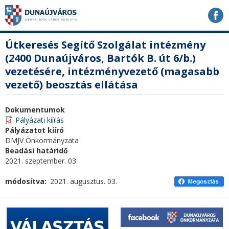
Ugrás
Ugrás
Ugrás
a
a
a
tartalomhoz
navigációhoz
kereséshez
a
fő
Útkeresés Segítő Szolgálat intézmény
honlapon
tartalom
(2400 Dunaújváros, Bartók B. út 6/b.)
vezetésére, intézményvezető (magasabb
vezető) beosztás ellátása
Dokumentumok
Pályázati kiírás
Pályázatot kiíró
DMJV Önkormányzata
Beadási határidő
2021. szeptember. 03.
módosítva
2021. augusztus. 03.