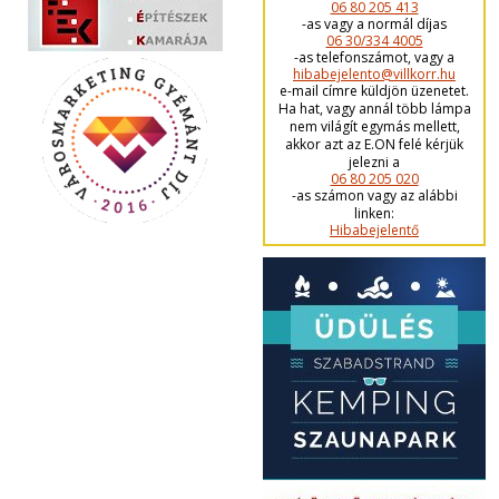
06 80 205 413
-as vagy a normál díjas
06 30/334 4005
-as telefonszámot, vagy a
hibabejelento@villkorr.hu
e-mail címre küldjön üzenetet.
Ha hat, vagy annál több lámpa
nem világít egymás mellett,
akkor azt az E.ON felé kérjük
jelezni a
06 80 205 020
-as számon vagy az alábbi
linken:
Hibabejelentő