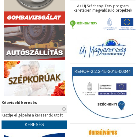
Az Új Széchenyi Terv program
keretében megvalósuló projektek
Képviselő keresés
Kezdje el gépelni a keresendő utcát.