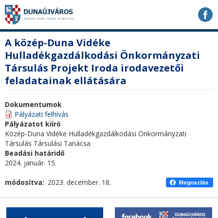
Ugrás
Ugrás
Ugrás
a
a
a
tartalomhoz
navigációhoz
kereséshez
a
fő
A közép-Duna Vidéke
honlapon
tartalom
Hulladékgazdálkodási Önkormányzati
Társulás Projekt Iroda irodavezetői
feladatainak ellátására
Dokumentumok
Pályázati felhívás
Pályázatot kiíró
Közép-Duna Vidéke Hulladékgazdálkodási Önkormányzati
Társulás Társulási Tanácsa
Beadási határidő
2024. január. 15.
módosítva
2023. december. 18.