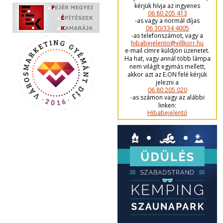
kérjük hívja az ingyenes
06 80 205 413
-as vagy a normál díjas
06 30/334 4005
-as telefonszámot, vagy a
hibabejelento@villkorr.hu
e-mail címre küldjön üzenetet.
Ha hat, vagy annál több lámpa
nem világít egymás mellett,
akkor azt az E.ON felé kérjük
jelezni a
06 80 205 020
-as számon vagy az alábbi
linken:
Hibabejelentő