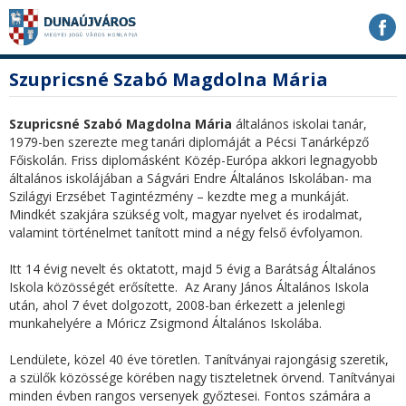
Ugrás
Ugrás
Ugrás
a
a
a
tartalomhoz
navigációhoz
kereséshez
a
fő
Szupricsné Szabó Magdolna Mária
honlapon
tartalom
Szupricsné Szabó Magdolna Mária
általános iskolai tanár,
1979-ben szerezte meg tanári diplomáját a Pécsi Tanárképző
Főiskolán. Friss diplomásként Közép-Európa akkori legnagyobb
általános iskolájában a Ságvári Endre Általános Iskolában- ma
Szilágyi Erzsébet Tagintézmény – kezdte meg a munkáját.
Mindkét szakjára szükség volt, magyar nyelvet és irodalmat,
valamint történelmet tanított mind a négy felső évfolyamon.
Itt 14 évig nevelt és oktatott, majd 5 évig a Barátság Általános
Iskola közösségét erősítette. Az Arany János Általános Iskola
után, ahol 7 évet dolgozott, 2008-ban érkezett a jelenlegi
munkahelyére a Móricz Zsigmond Általános Iskolába.
Lendülete, közel 40 éve töretlen. Tanítványai rajongásig szeretik,
a szülők közössége körében nagy tiszteletnek örvend. Tanítványai
minden évben rangos versenyek győztesei. Fontos számára a