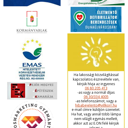
Ha lakossági közvilágítással
kapcsolatos észrevétele van,
kérjük hívja az ingyenes
06 80 205 413
-as vagy a normál díjas
06 30/334 4005
-as telefonszámot, vagy a
hibabejelento@villkorr.hu
e-mail címre küldjön üzenetet.
Ha hat, vagy annál több lámpa
nem világít egymás mellett,
akkor azt az E.ON felé kérjük
jelezni a