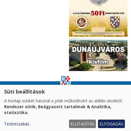
Süti beállítások
impresszum
|
adatvédelem
|
A honlap sütiket használ a jobb működésért az alábbi okokból:
akadálymentesítési nyilatkozat
|
oldaltérkép
|
Rendszer sütik, Beágyazott tartalmak & Analitika,
süti kezelés
statisztika
.
2026. © Dunaújváros MJV Önkormányzata
Testreszabás
ELUTASÍTÁS
ELFOGADÁS