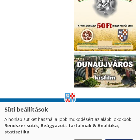
Süti beállítások
impresszum
|
adatvédelem
|
A honlap sütiket használ a jobb működésért az alábbi okokból:
akadálymentesítési nyilatkozat
|
oldaltérkép
|
Rendszer sütik, Beágyazott tartalmak & Analitika,
süti kezelés
statisztika
.