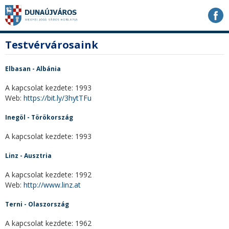
Ugrás
Ugrás
Ugrás
a
a
a
tartalomhoz
navigációhoz
kereséshez
a
fő
Testvérvárosaink
honlapon
tartalom
Elbasan - Albánia
A kapcsolat kezdete: 1993
Web:
https://bit.ly/3hytTFu
Inegöl - Törökország
A kapcsolat kezdete: 1993
Linz - Ausztria
A kapcsolat kezdete: 1992
Web:
http://www.linz.at
Terni - Olaszország
A kapcsolat kezdete: 1962