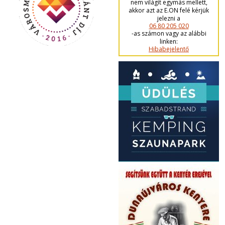
nem világít egymás mellett,
akkor azt az E.ON felé kérjük
jelezni a
06 80 205 020
-as számon vagy az alábbi
linken:
Hibabejelentő