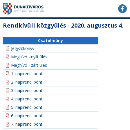
Ugrás
Ugrás
Ugrás
a
a
a
tartalomhoz
navigációhoz
kereséshez
a
fő
Rendkívüli közgyűlés - 2020. augusztus 4.
honlapon
tartalom
Csatolmány
Jegyzőkönyv
Meghívó - nyílt ülés
Meghívó - zárt ülés
1. napirendi pont
2. napirendi pont
3. napirendi pont
4. napirendi pont
5. napirendi pont
6. napirendi pont
7. napirendi pont