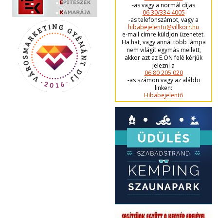
-as vagy a normál díjas
06 30/334 4005
-as telefonszámot, vagy a
hibabejelento@villkorr.hu
e-mail címre küldjön üzenetet.
Ha hat, vagy annál több lámpa
nem világít egymás mellett,
akkor azt az E.ON felé kérjük
jelezni a
06 80 205 020
-as számon vagy az alábbi
linken:
Hibabejelentő