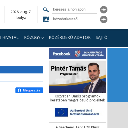
2026. aug. 7.
Ibolya
I HIVATAL
KÖZÜGY
KÖZÉRDEKŰ ADATOK
SAJTÓ
Közvetlen Uniós programok
keretében megvalósuló projektek
A Széchenyi Terv TOP Plusz