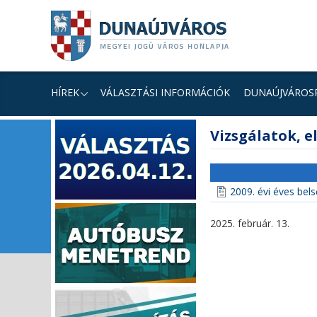
Ugrás
Ugrás
Ugrás
a
a
a
tartalomhoz
navigációhoz
kereséshez
a
honlapon
HÍREK
VÁLASZTÁSI INFORMÁCIÓK
DUNAÚJVÁROS
fő
Vizsgálatok, el
tartalom
2009. évi éves bels
2025. február. 13.