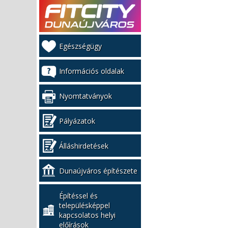
Kiemelt
Egészségügy
bal
menü
Információs oldalak
Nyomtatványok
Pályázatok
Álláshirdetések
Dunaújváros építészete
Építéssel és
településképpel
kapcsolatos helyi
előírások