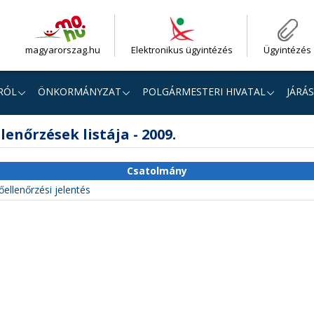
magyarorszag.hu
Elektronikus ügyintézés
Ügyintézés
RÓL
ÖNKORMÁNYZAT
POLGÁRMESTERI HIVATAL
JÁRÁS
lenőrzések listája - 2009.
Csatolmány
őellenőrzési jelentés