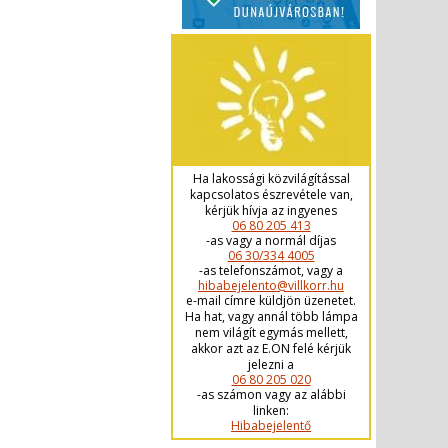
Ha lakossági közvilágítással
kapcsolatos észrevétele van,
kérjük hívja az ingyenes
06 80 205 413
-as vagy a normál díjas
06 30/334 4005
-as telefonszámot, vagy a
hibabejelento@villkorr.hu
e-mail címre küldjön üzenetet.
Ha hat, vagy annál több lámpa
nem világít egymás mellett,
akkor azt az E.ON felé kérjük
jelezni a
06 80 205 020
-as számon vagy az alábbi
linken:
Hibabejelentő