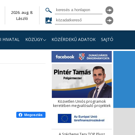
2026. aug. 8.
László
I HIVATAL
KÖZÜGY
KÖZÉRDEKŰ ADATOK
SAJTÓ
Közvetlen Uniós programok
keretében megvalósuló projektek
A Széchenyi Terv TOP Plusz