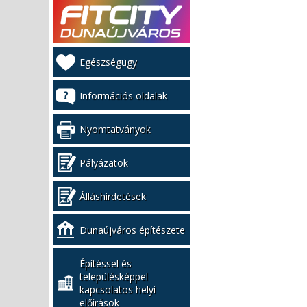
Kiemelt
Egészségügy
bal
menü
Információs oldalak
Nyomtatványok
Pályázatok
Álláshirdetések
Dunaújváros építészete
Építéssel és
településképpel
kapcsolatos helyi
előírások