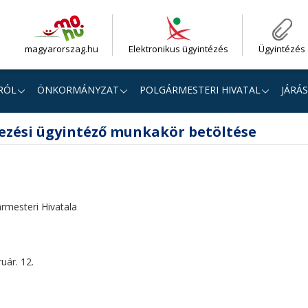
magyarorszag.hu
Elektronikus ügyintézés
Ügyintézés
RÓL
ÖNKORMÁNYZAT
POLGÁRMESTERI HIVATAL
JÁRÁS
ezési ügyintéző munkakör betöltése
rmesteri Hivatala
uár. 12.