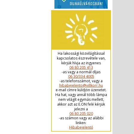
Ha lakossági közvilágítással
kapcsolatos észrevétele van,
kérjük hívja az ingyenes
06 80 205 413
-as vagy a normál díjas
06 30/334 4005
-as telefonszámot, vagy a
hibabejelento@villkorr.hu
e-mail címre küldjön üzenetet.
Ha hat, vagy annál több lámpa
nem világít egymás mellett,
akkor azt az E.ON felé kérjük
jelezni a
06 80 205 020
-as számon vagy az alábbi
linken:
Hibabejelentő