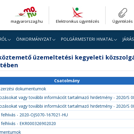
magyarorszag.hu
Elektronikus ügyintézés
Ügyintézés
RÓL
ÖNKORMÁNYZAT
POLGÁRMESTERI HIVATAL
JÁRÁS
köztemető üzemeltetési kegyeleti közszolgá
etében
Csatolmány
szerzési dokumentumok
tozásokat vagy további információt tartalmazó hirdetmény - 2020/S 
tozásokat vagy további információt tartalmazó hirdetmény - 2020/S 
eli felhívás - 2020-OJS070-167021-HU
li felhívás - EKR000326902020
kumentumok