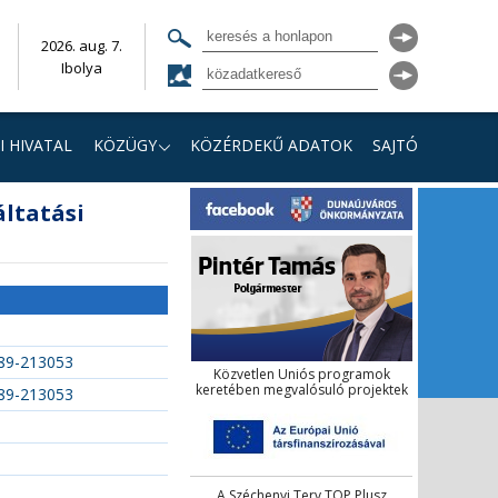
2026. aug. 7.
Ibolya
I HIVATAL
KÖZÜGY
KÖZÉRDEKŰ ADATOK
SAJTÓ
ltatási
089-213053
Közvetlen Uniós programok
keretében megvalósuló projektek
089-213053
A Széchenyi Terv TOP Plusz