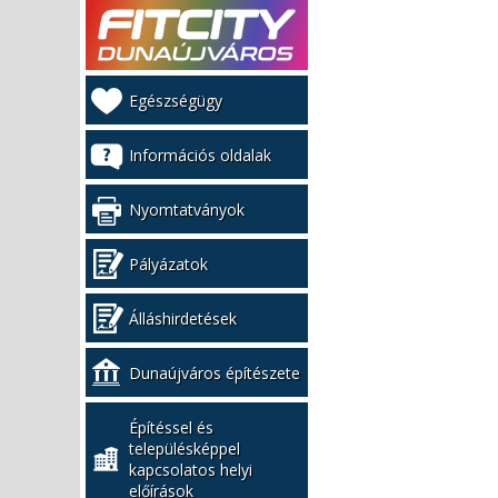
Kiemelt
Egészségügy
bal
menü
Információs oldalak
Nyomtatványok
Pályázatok
Álláshirdetések
Dunaújváros építészete
Építéssel és
településképpel
kapcsolatos helyi
előírások