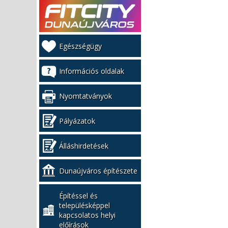
Kiemelt
Egészségügy
bal
menü
Információs oldalak
Nyomtatványok
Pályázatok
Álláshirdetések
Dunaújváros építészete
Építéssel és
településképpel
kapcsolatos helyi
előírások