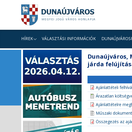
Ugrás
Ugrás
Ugrás
a
a
a
tartalomhoz
navigációhoz
kereséshez
a
honlapon
HÍREK
VÁLASZTÁSI INFORMÁCIÓK
DUNAÚJVÁROS
fő
Dunaújváros, M
tartalom
járda felújítá
Ajánlattételi felhív
Árazatlan költségv
Ajánlattételre meg
Műszaki dokument
Összegezés az aján