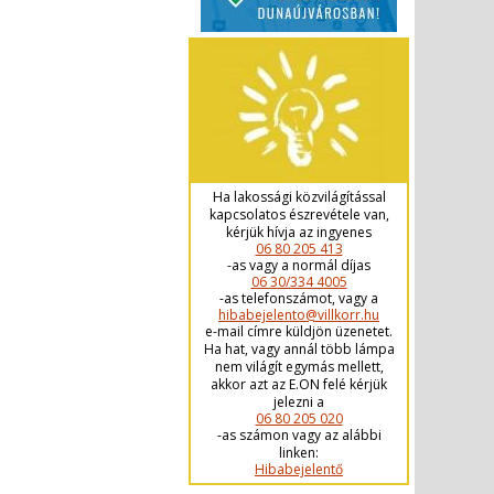
Ha lakossági közvilágítással
kapcsolatos észrevétele van,
kérjük hívja az ingyenes
06 80 205 413
-as vagy a normál díjas
06 30/334 4005
-as telefonszámot, vagy a
hibabejelento@villkorr.hu
e-mail címre küldjön üzenetet.
Ha hat, vagy annál több lámpa
nem világít egymás mellett,
akkor azt az E.ON felé kérjük
jelezni a
06 80 205 020
-as számon vagy az alábbi
linken:
Hibabejelentő