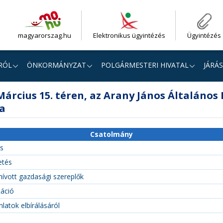
magyarorszag.hu
Elektronikus ügyintézés
Ügyintézés
RÓL
ÖNKORMÁNYZAT
POLGÁRMESTERI HIVATAL
JÁRÁS
árcius 15. téren, az Arany János Általános I
sa
Csatolmány
ás
etés
hívott gazdasági szereplők
áció
latok elbírálásáról