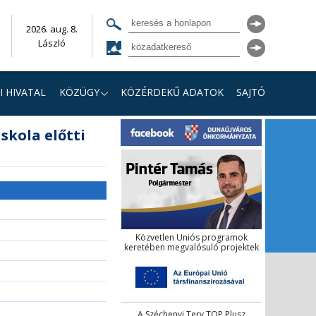
2026. aug. 8.
László
I HIVATAL
KÖZÜGY
KÖZÉRDEKŰ ADATOK
SAJTÓ
skola előtti
Közvetlen Uniós programok
keretében megvalósuló projektek
A Széchenyi Terv TOP Plusz