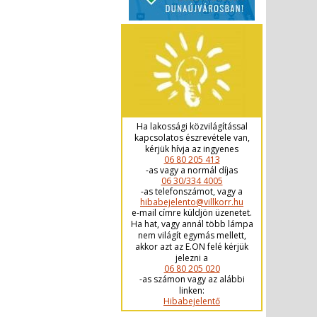
Ha lakossági közvilágítással
kapcsolatos észrevétele van,
kérjük hívja az ingyenes
06 80 205 413
-as vagy a normál díjas
06 30/334 4005
-as telefonszámot, vagy a
hibabejelento@villkorr.hu
e-mail címre küldjön üzenetet.
Ha hat, vagy annál több lámpa
nem világít egymás mellett,
akkor azt az E.ON felé kérjük
jelezni a
06 80 205 020
-as számon vagy az alábbi
linken:
Hibabejelentő