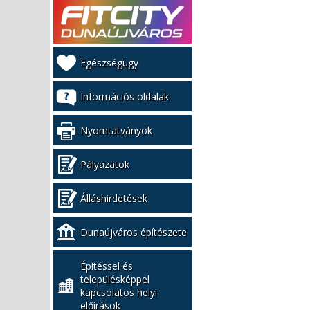
Kiemelt
Egészségügy
bal
menü
Információs oldalak
Nyomtatványok
Pályázatok
Álláshirdetések
Dunaújváros építészete
Építéssel és
településképpel
kapcsolatos helyi
előírások