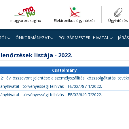
magyarorszag.hu
Elektronikus ügyintézés
Ügyintézés
RÓL
ÖNKORMÁNYZAT
POLGÁRMESTERI HIVATAL
JÁRÁS
lenőrzések listája - 2022.
Csatolmány
021 évi összevont jelentése a személyszállítási közszolgáltatási tevé
nyhivatal - törvényességi felhívás - FE/02/787-1/2022.
nyhivatal - törvényességi felhívás - FE/02/640-7/2022.