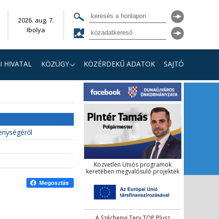
2026. aug. 7.
Ibolya
I HIVATAL
KÖZÜGY
KÖZÉRDEKŰ ADATOK
SAJTÓ
kenységéről
Közvetlen Uniós programok
keretében megvalósuló projektek
A Széchenyi Terv TOP Plusz