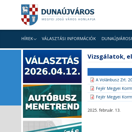
Ugrás
Ugrás
Ugrás
a
a
a
tartalomhoz
navigációhoz
kereséshez
a
honlapon
HÍREK
VÁLASZTÁSI INFORMÁCIÓK
DUNAÚJVÁROS
fő
Vizsgálatok, el
tartalom
A Volánbusz Zrt. 2
Fejér Megyei Kormá
Fejér Megyei Kormá
2025. február. 13.