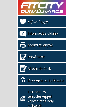
Kiemelt
Egészségügy
bal
menü
Információs oldalak
Nyomtatványok
Pályázatok
Álláshirdetések
Dunaújváros építészete
Építéssel és
településképpel
kapcsolatos helyi
előírások