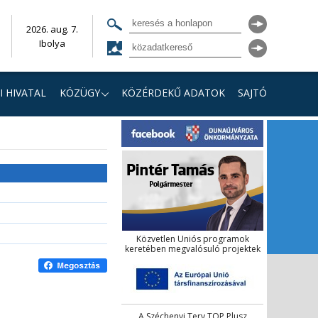
2026. aug. 7.
Ibolya
I HIVATAL
KÖZÜGY
KÖZÉRDEKŰ ADATOK
SAJTÓ
Közvetlen Uniós programok
keretében megvalósuló projektek
A Széchenyi Terv TOP Plusz