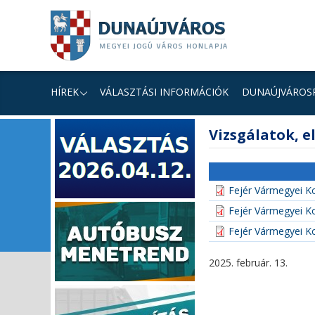
Ugrás
Ugrás
Ugrás
a
a
a
tartalomhoz
navigációhoz
kereséshez
a
honlapon
HÍREK
VÁLASZTÁSI INFORMÁCIÓK
DUNAÚJVÁROS
fő
Vizsgálatok, el
tartalom
Fejér Vármegyei Kor
Fejér Vármegyei Ko
Fejér Vármegyei Ko
2025. február. 13.