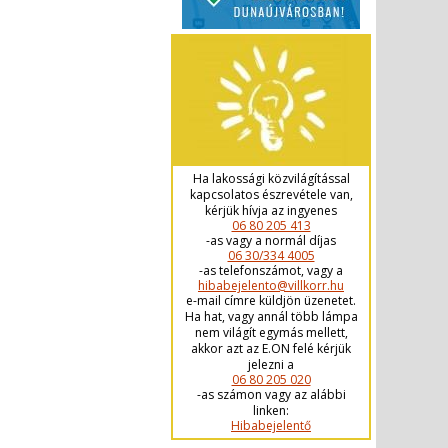
Ha lakossági közvilágítással
kapcsolatos észrevétele van,
kérjük hívja az ingyenes
06 80 205 413
-as vagy a normál díjas
06 30/334 4005
-as telefonszámot, vagy a
hibabejelento@villkorr.hu
e-mail címre küldjön üzenetet.
Ha hat, vagy annál több lámpa
nem világít egymás mellett,
akkor azt az E.ON felé kérjük
jelezni a
06 80 205 020
-as számon vagy az alábbi
linken:
Hibabejelentő