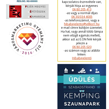
kapcsolatos észrevétele van,
kérjük hívja az ingyenes
06 80 205 413
-as vagy a normál díjas
06 30/334 4005
-as telefonszámot, vagy a
hibabejelento@villkorr.hu
e-mail címre küldjön üzenetet.
Ha hat, vagy annál több lámpa
nem világít egymás mellett,
akkor azt az E.ON felé kérjük
jelezni a
06 80 205 020
-as számon vagy az alábbi
linken:
Hibabejelentő