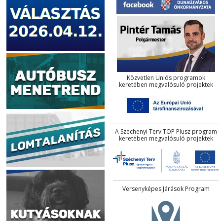
Közvetlen Uniós programok
keretében megvalósuló projektek
A Széchenyi Terv TOP Plusz program
keretében megvalósuló projektek
Versenyképes Járások Program