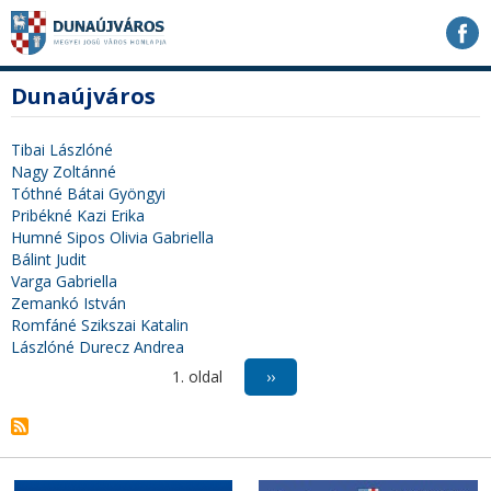
Ugrás
Ugrás
Ugrás
a
a
a
tartalomhoz
navigációhoz
kereséshez
a
fő
Dunaújváros
honlapon
tartalom
Tibai Lászlóné
Nagy Zoltánné
Tóthné Bátai Gyöngyi
Pribékné Kazi Erika
Humné Sipos Olivia Gabriella
Bálint Judit
Varga Gabriella
Zemankó István
Romfáné Szikszai Katalin
Lászlóné Durecz Andrea
Oldalszámozás
1. oldal
Következő
››
oldal