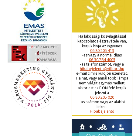
Ha lakossági közvilágítással
kapcsolatos észrevétele van,
kérjük hívja az ingyenes
06 80 205 413
-as vagy a normál díjas
06 30/334 4005
-as telefonszámot, vagy a
hibabejelento@villkorr.hu
e-mail címre küldjön üzenetet.
Ha hat, vagy annál több lámpa
nem világít egymás mellett,
akkor azt az E.ON felé kérjük
jelezni a
06 80 205 020
-as számon vagy az alábbi
linken:
Hibabejelentő