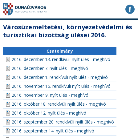
Ugrás
Ugrás
Ugrás
a
a
a
tartalomhoz
navigációhoz
kereséshez
a
fő
Városüzemeltetési, környezetvédelmi és
honlapon
tartalom
turisztikai bizottság ülései 2016.
Csatolmány
2016. december 13. rendkívüli nyílt ülés - meghívó
2016. december 7. nyílt ülés - meghívó
2016. december 1. rendkívüli nyílt ülés - meghívó
2016. november 15. rendkívüli nyílt ülés - meghívó
2016. november 9. nyílt ülés - meghívó
2016. október 18. rendkívüli nyílt ülés - meghívó
2016. október 12. nyílt ülés - meghívó
2016. szeptember 20. rendkívüli nyílt ülés - meghívó
2016. szeptember 14. nyílt ülés - meghívó